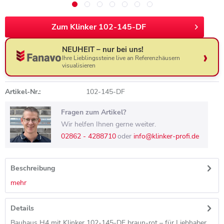
Zum Klinker 102-145-DF
NEUHEIT – nur bei uns!
Ihre Lieblingssteine live an Referenzhäusern
visualisieren
Artikel-Nr.:
102-145-DF
Fragen zum Artikel?
Wir helfen Ihnen gerne weiter.
02862 - 4288710
oder
info@klinker-profi.de
Beschreibung
mehr
Details
Bauhaus H4 mit Klinker 102-145-DF braun-rot – für Liebhaber