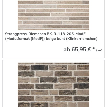
Strangpress-Riemchen BK-R-118-205-ModF
(Modulformat (ModF)) beige bunt (Klinkerriemchen)
ab 65,95 € *
/ m²