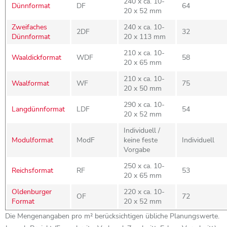
240 x ca. 10-
Dünnformat
DF
64
20 x 52 mm
Zweifaches
240 x ca. 10-
2DF
32
Dünnformat
20 x 113 mm
210 x ca. 10-
Waaldickformat
WDF
58
20 x 65 mm
210 x ca. 10-
Waalformat
WF
75
20 x 50 mm
290 x ca. 10-
Langdünnformat
LDF
54
20 x 52 mm
Individuell /
Modulformat
ModF
keine feste
Individuell
Vorgabe
250 x ca. 10-
Reichsformat
RF
53
20 x 65 mm
Oldenburger
220 x ca. 10-
OF
72
Format
20 x 52 mm
Die Mengenangaben pro m² berücksichtigen übliche Planungswerte.