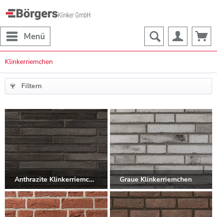
Menü
Klinkerriemchen
Filtern
Anthrazite Klinkerriemchen
Graue Klinkerriemchen