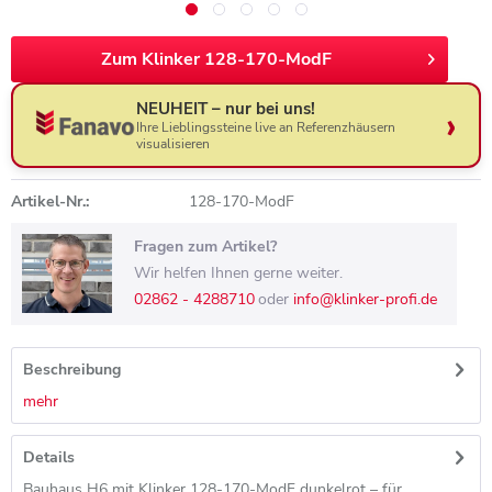
Zum Klinker 128-170-ModF
NEUHEIT – nur bei uns!
Ihre Lieblingssteine live an Referenzhäusern
visualisieren
Artikel-Nr.:
128-170-ModF
Fragen zum Artikel?
Wir helfen Ihnen gerne weiter.
02862 - 4288710
oder
info@klinker-profi.de
Beschreibung
mehr
Details
Bauhaus H6 mit Klinker 128-170-ModF dunkelrot – für