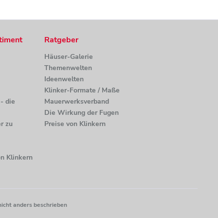
timent
Ratgeber
Häuser-Galerie
Themenwelten
Ideenwelten
Klinker-Formate / Maße
- die
Mauerwerksverband
Die Wirkung der Fugen
r zu
Preise von Klinkern
n Klinkern
nicht anders beschrieben