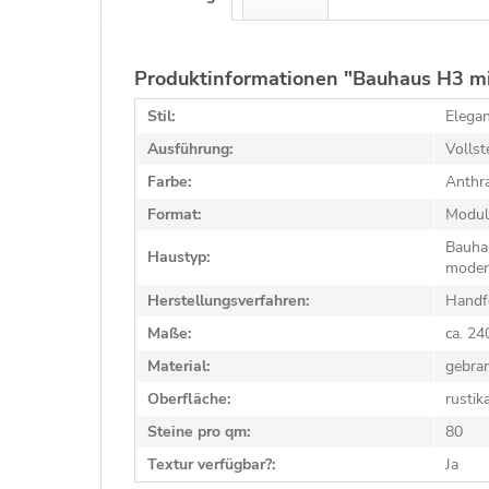
Produktinformationen "Bauhaus H3 mi
Stil:
Elega
Ausführung:
Vollst
Farbe:
Anthra
Format:
Modul
Bauhau
Haustyp:
moder
Herstellungsverfahren:
Handf
Maße:
ca. 2
Material:
gebra
Oberfläche:
rustik
Steine pro qm:
80
Textur verfügbar?:
Ja