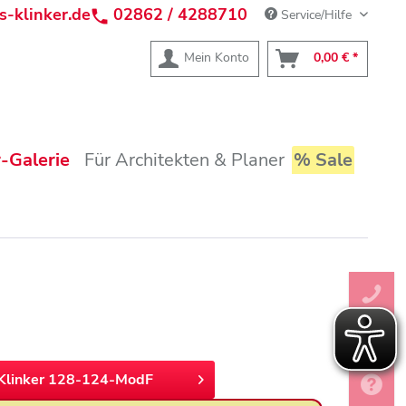
s-klinker.de
02862 / 4288710
Service/Hilfe
Mein Konto
0,00 € *
-Galerie
Für Architekten & Planer
% Sale
Klinker 128-124-ModF