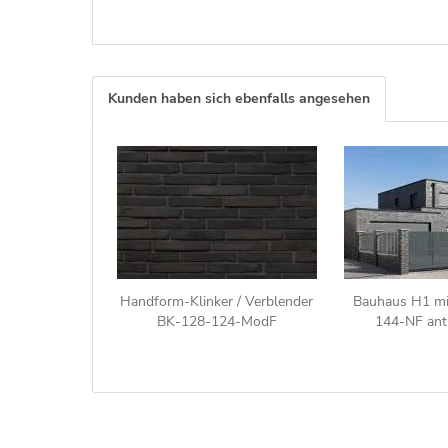
Kunden haben sich ebenfalls angesehen
Handform-Klinker / Verblender
Bauhaus H1 mit
BK-128-124-ModF
144-NF anth
(Modulformat-Klinkerstein
(ModF)) anthrazit bunt