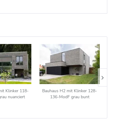
it Klinker 118-
Bauhaus H2 mit Klinker 128-
Bauhaus H1 
rau nuanciert
136-ModF grau bunt
101-ModF 