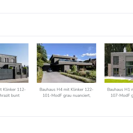
 Klinker 112-
Bauhaus H4 mit Klinker 122-
Bauhaus H1 m
razit bunt
101-ModF grau nuanciert,
107-ModF g
anthrazit