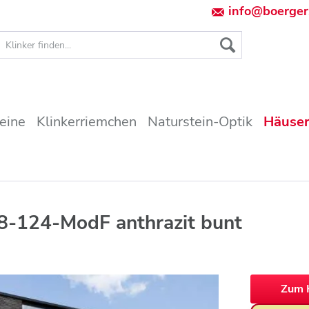
info@boerger
teine
Klinkerriemchen
Naturstein-Optik
Häuser
8-124-ModF anthrazit bunt
Zum 