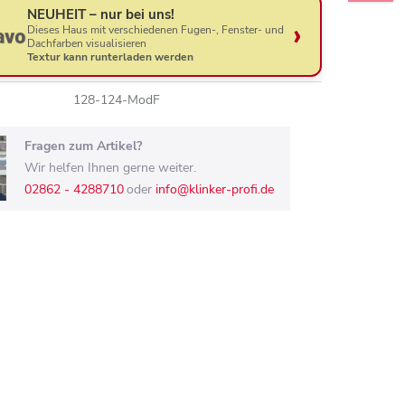
NEUHEIT – nur bei uns!
Dieses Haus mit verschiedenen Fugen-, Fenster- und
Dachfarben visualisieren
Textur kann runterladen werden
128-124-ModF
Fragen zum Artikel?
Wir helfen Ihnen gerne weiter.
02862 - 4288710
oder
info@klinker-profi.de