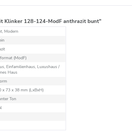
t Klinker 128-124-ModF anthrazit bunt"
nt, Modern
ein
zit
format (ModF)
s, Einfamilienhaus, Luxushaus /
nes Haus
orm
40 x 73 x 38 mm (LxBxH)
nnter Ton
al