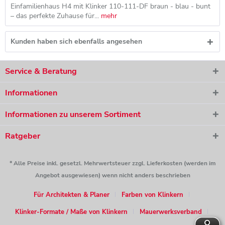
Einfamilienhaus H4 mit Klinker 110-111-DF braun - blau - bunt
– das perfekte Zuhause für...
mehr
Kunden haben sich ebenfalls angesehen
Service & Beratung
Informationen
Informationen zu unserem Sortiment
Ratgeber
* Alle Preise inkl. gesetzl. Mehrwertsteuer zzgl. Lieferkosten (werden im
Angebot ausgewiesen) wenn nicht anders beschrieben
Für Architekten & Planer
Farben von Klinkern
Klinker-Formate / Maße von Klinkern
Mauerwerksverband