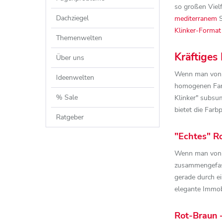
so großen Vielf
Dachziegel
mediterranem
S
Klinker-Format
Themenwelten
Kräftiges
Über uns
Wenn man von de
Ideenwelten
homogenen Farbe
% Sale
Klinker" subsum
bietet die Farb
Ratgeber
"Echtes" R
Wenn man von e
zusammengefass
gerade durch e
elegante Immobi
Rot-Braun 