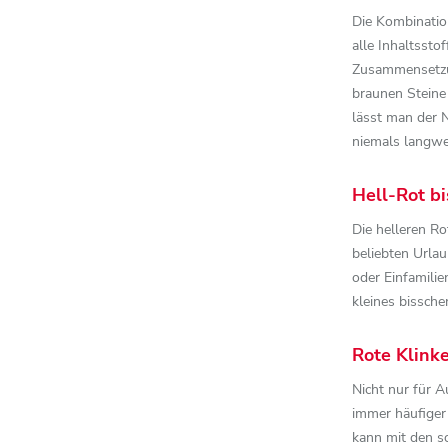
Die Kombinatio
alle Inhaltssto
Zusammensetzu
braunen Steine
lässt man der 
niemals langwei
Hell-Rot b
Die helleren Ro
beliebten Urla
oder Einfamilie
kleines bissche
Rote Klink
Nicht nur für 
immer häufiger
kann mit den 