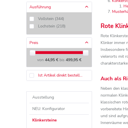
Klinkers
He
Ausführung
Musterhä
Vollstein
(
344
)
Rote Klin
Lochstein
(
218
)
Rote Klinkerste
Preis
Klinker immer n
Insbesondere 
vielerorts mit 
von
44,95 €
bis
499,95 €
charakterstarke
Ist Artikel direkt bestellbar?
Auch als R
Neben den klas
normalen Klink
Ausstellung
klassischen rot
NEU: Konfigurator
vorbereitete 
und sind aufgru
Klinkersteine
Innenräume wer