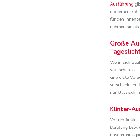
Ausführung
gib
modernen, rot-
für den Innenb
nehmen sie als
Große Aus
Tageslich
Wenn sich Bauhe
wünschen sich n
eine erste Vor
verschiedenen P
nur klassisch 
Klinker-Aus
Vor der finalen
Beratung bzw. d
unserer einziga