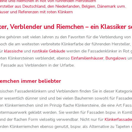
teine und Riemchen in Rot von führenden Herstellern
rsteller aus Deutschland, den Niederlanden, Belgien, Dänemark uvm.
user und Referenzen mit roten Klinkern
ker, Verblender und Riemchen – ein Klassiker se
ine gehören seit vielen Jahren zu den Favoriten für die Verblendung vo
och die am weitesten verbreitete Klinkerfarbe der führenden Hersteller, 
für
klassische
und
rustikale Gebäude
werden die Fassadenklinker in Rot g
roten Klinkersteinen verblendet, ebenso
Einfamilienhäuser
,
Bungalows
un
 Fassade aus Verblendern in der Urfarbe.
iemchen immer beliebter
sischen Fassadenklinkern und Verblendern finden Sie in dieser Kategori
er wesentlich dünner sind und bei vielen Bauherren sowohl für Fassaden
en Klinkerriemchen sind im Prinzip flache Klinkersteine, die eine Art F
Hintermauerwerk geklebt werden. Sie werden für Fassaden bspw. in 
nd der flachen Form vielseitig verwendbar. Nicht nur für
Klinkerfassade
den Klinkerriemchen ebenso genutzt, bspw. als Alternative zu Tapeten