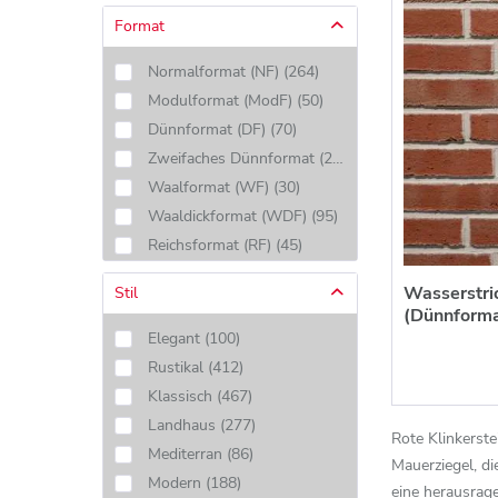
Format
Normalformat (NF)
(
264
)
Modulformat (ModF)
(
50
)
Dünnformat (DF)
(
70
)
Zweifaches Dünnformat (2DF)
(
5
)
Waalformat (WF)
(
30
)
Waaldickformat (WDF)
(
95
)
Reichsformat (RF)
(
45
)
Dän. Normalformat (DNF)
(
3
)
Wasserstri
Stil
(Dünnformat
Elegant
(
100
)
Rustikal
(
412
)
Klassisch
(
467
)
Landhaus
(
277
)
Rote Klinkerste
Mediterran
(
86
)
Mauerziegel, d
Modern
(
188
)
eine herausrage