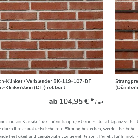
ch-Klinker / Verblender BK-119-107-DF
Strangpre
-Klinkerstein (DF)) rot bunt
(Dünnform
ab 104,95 € *
/ m²
ine sind ein Klassiker, der Ihrem Bauprojekt eine zeitlose Eleganz verlei
ie durch ihre charakteristische rote Färbung bestechen, werden bei hoh
nde Festigkeit und Langlebigkeit zu gewährleisten. Perfekt für Immobilie