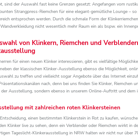
t, sind der Auswahl fast keine Grenzen gesetzt: Angefangen vom rustik
bunten Strangpress-Riemchen für eine elegant-gemütliche Lounge – so 
ereich entsprochen werden. Durch die schmale Form der Klinkerriemchen,
 Wandverkleidung nicht wesentlich mehr Raum ein als bspw. ein Innenpu
wahl von Klinkern, Riemchen und Verblendern i
tausstellung
rren für einen neuen Klinker interessieren, gibt es vielfältige Möglic
eben der klassischen Klinker-Ausstellung ebenso die Möglichkeit, onlin
auswahl zu treffen und vielleicht sogar Angebote über das Internet ei
räsentationskanälen nach, denn bei uns finden Sie Klinker, Riemchen un
in der Ausstellung, sondern ebenso in unserem Online-Auftritt und dem 
stellung mit zahlreichen roten Klinkersteinen
 Entscheidung, einen bestimmten Klinkerstein in Rot zu kaufen, wünschen
en Klinker live zu sehen, denn ein Verblender oder Riemchen wirkt in de
rtigen Tageslicht-Klinkerausstellung in NRW halten wir nicht nur über 7