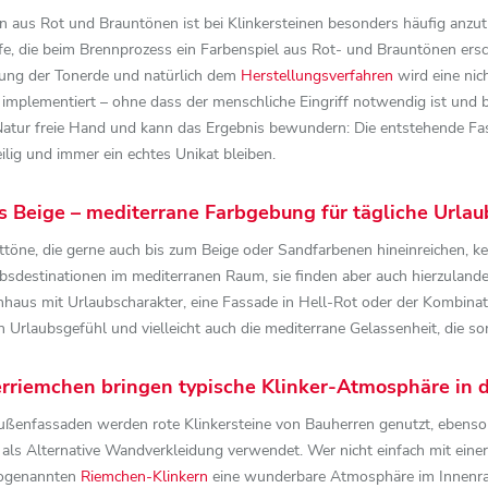
n aus Rot und Brauntönen ist bei Klinkersteinen besonders häufig anzut
ffe, die beim Brennprozess ein Farbenspiel aus Rot- und Brauntönen ersc
ng der Tonerde und natürlich dem
Herstellungsverfahren
wird eine nic
 implementiert – ohne dass der menschliche Eingriff notwendig ist un
Natur freie Hand und kann das Ergebnis bewundern: Die entstehende 
lig und immer ein echtes Unikat bleiben.
is Beige – mediterrane Farbgebung für tägliche Url
ttöne, die gerne auch bis zum Beige oder Sandfarbenen hineinreichen, k
ubsdestinationen im mediterranen Raum, sie finden aber auch hierzulan
nhaus mit Urlaubscharakter, eine Fassade in Hell-Rot oder der Kombinati
n Urlaubsgefühl und vielleicht auch die mediterrane Gelassenheit, die so
erriemchen bringen typische Klinker-Atmosphäre in 
Außenfassaden werden rote Klinkersteine von Bauherren genutzt, ebens
 als Alternative Wandverkleidung verwendet. Wer nicht einfach mit eine
sogenannten
Riemchen-Klinkern
eine wunderbare Atmosphäre im Innenrau