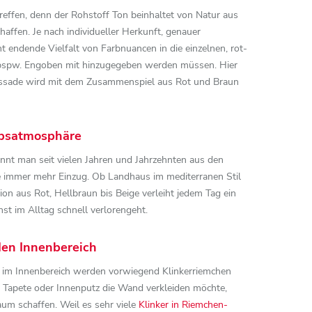
reffen, denn der Rohstoff Ton beinhaltet von Natur aus
haffen. Je nach individueller Herkunft, genauer
ht endende Vielfalt von Farbnuancen in die einzelnen, rot-
d bspw. Engoben mit hinzugegeben werden müssen. Hier
Fassade wird mit dem Zusammenspiel aus Rot und Braun
aubsatmosphäre
ennt man seit vielen Jahren und Jahrzehnten aus den
de immer mehr Einzug. Ob Landhaus im mediterranen Stil
on aus Rot, Hellbraun bis Beige verleiht jedem Tag ein
nst im Alltag schnell verlorengeht.
den Innenbereich
o im Innenbereich werden vorwiegend Klinkerriemchen
r Tapete oder Innenputz die Wand verkleiden möchte,
m schaffen. Weil es sehr viele
Klinker in Riemchen-