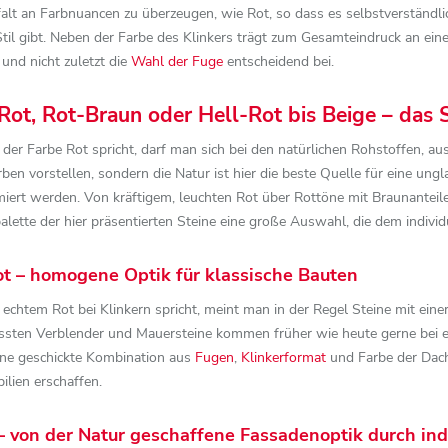
alt an Farbnuancen zu überzeugen, wie Rot, so dass es selbstverständlic
til gibt. Neben der Farbe des Klinkers trägt zum Gesamteindruck an ein
und nicht zuletzt die
Wahl der Fuge
entscheidend bei.
 Rot, Rot-Braun oder Hell-Rot bis Beige – das S
r Farbe Rot spricht, darf man sich bei den natürlichen Rohstoffen, aus
n vorstellen, sondern die Natur ist hier die beste Quelle für eine ungl
iert werden. Von kräftigem, leuchten Rot über Rottöne mit Braunanteile
palette der hier präsentierten Steine eine große Auswahl, die dem indi
ot – homogene Optik für klassische Bauten
chtem Rot bei Klinkern spricht, meint man in der Regel Steine mit ein
ten Verblender und Mauersteine kommen früher wie heute gerne bei ei
ine geschickte Kombination aus
Fugen
,
Klinkerformat
und Farbe der Dac
lien erschaffen.
– von der Natur geschaffene Fassadenoptik durch ind