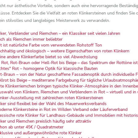
icht nur ästhetische Vorteile, sondern auch eine hervorragende Beständi
üsse. Entdecken Sie die Vielfalt an roten Klinkersteinen und finden Sie 
ein stilvolles und langlebiges Meisterwerk zu verwandeln.
ker, Verblender und Riemchen – ein Klassiker seit vielen Jahren
ch als Riemchen immer beliebter
t ist natürliche Farbe vom verwendeten Rohstoff Ton
chhaltig und ökologisch – weitere Eigenschaften von roten Klinkern
ine andere Klinkerfarbe bietet so viel Abwechslung
 Rot, Rot-Braun oder Hell-Rot bis Beige – das Spektrum der Rottöne ist v
chtes" Rot – homogene Optik für klassische Bauten
t-Braun – von der Natur geschaffene Fassadenoptik durch individuelle
llrot bis Beige – mediterrane Farbgebung für tägliche Urlaubsatmosphä
te Klinkerriemchen bringen typische Klinker-Atmosphäre in den Innenbe
swahl von Klinkern, Riemchen und Verblendern in Rot – virtuell und in 
inker-Ausstellung mit zahlreichen roten Klinkersteinen
nker sind flexibel bei der Wahl des Mauerwerksverbands
derne Klinkersteine in Rot im Wilden Verband oder Läuferverband
assische rote Klinker für Landhaus-Gebäude und Immobilien mit histor
ker und Riemchen preislich häufig sehr attraktiv
hon ab unter 45€ / Quadratmeter
klusive und außergewöhnliche rote Klinker