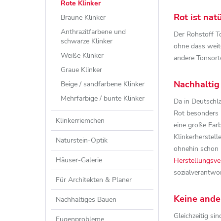
Rote Klinker
Rot ist na
Braune Klinker
Anthrazitfarbene und
Der Rohstoff To
schwarze Klinker
ohne dass weit
Weiße Klinker
andere Tonsorte
Graue Klinker
Nachhaltig
Beige / sandfarbene Klinker
Mehrfarbige / bunte Klinker
Da in Deutschl
Rot besonders 
Klinkerriemchen
eine große Farb
Klinkerherstel
Naturstein-Optik
ohnehin schon
Häuser-Galerie
Herstellungsver
sozialverantwo
Für Architekten & Planer
Keine ande
Nachhaltiges Bauen
Gleichzeitig si
Fugenprobleme