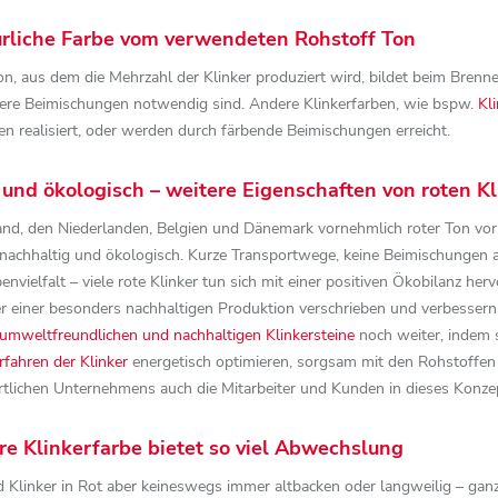
türliche Farbe vom verwendeten Rohstoff Ton
n, aus dem die Mehrzahl der Klinker produziert wird, bildet beim Brenn
ere Beimischungen notwendig sind. Andere Klinkerfarben, wie bspw.
Kli
n realisiert, oder werden durch färbende Beimischungen erreicht.
 und ökologisch – weitere Eigenschaften von roten K
and, den Niederlanden, Belgien und Dänemark vornehmlich roter Ton vor
nachhaltig und ökologisch. Kurze Transportwege, keine Beimischungen 
envielfalt – viele rote Klinker tun sich mit einer positiven Ökobilanz her
ler einer besonders nachhaltigen Produktion verschrieben und verbesser
umweltfreundlichen und nachhaltigen Klinkersteine
noch weiter, indem 
fahren der Klinker
energetisch optimieren, sorgsam mit den Rohstoffen 
rtlichen Unternehmens auch die Mitarbeiter und Kunden in dieses Konzep
re Klinkerfarbe bietet so viel Abwechslung
nd Klinker in Rot aber keineswegs immer altbacken oder langweilig – gan