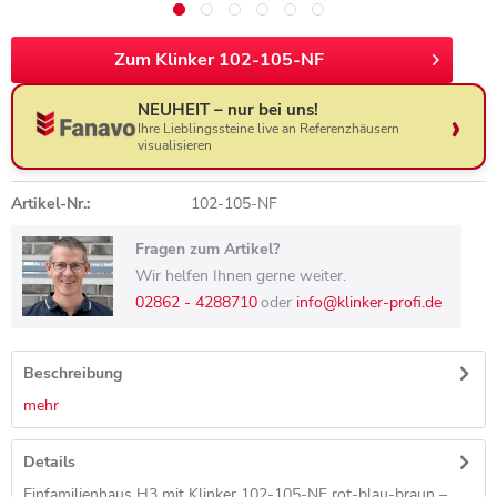
Zum Klinker 102-105-NF
NEUHEIT – nur bei uns!
Ihre Lieblingssteine live an Referenzhäusern
visualisieren
Artikel-Nr.:
102-105-NF
Fragen zum Artikel?
Wir helfen Ihnen gerne weiter.
02862 - 4288710
oder
info@klinker-profi.de
Beschreibung
mehr
Details
Einfamilienhaus H3 mit Klinker 102-105-NF rot-blau-braun –