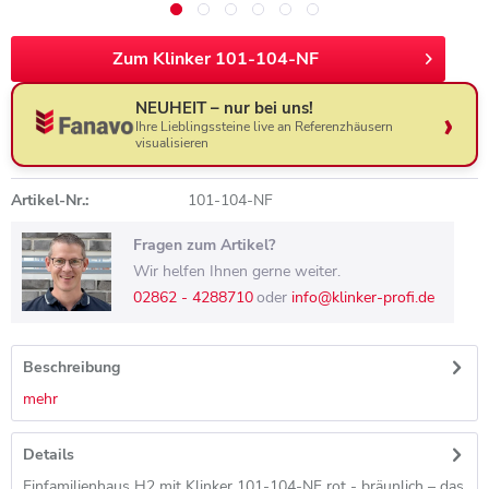
Zum Klinker 101-104-NF
NEUHEIT – nur bei uns!
Ihre Lieblingssteine live an Referenzhäusern
visualisieren
Artikel-Nr.:
101-104-NF
Fragen zum Artikel?
Wir helfen Ihnen gerne weiter.
02862 - 4288710
oder
info@klinker-profi.de
Beschreibung
mehr
Details
Einfamilienhaus H2 mit Klinker 101-104-NF rot - bräunlich – das