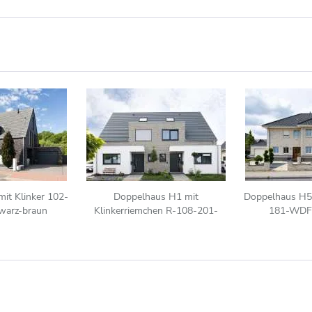
it Klinker 102-
Doppelhaus H1 mit
Doppelhaus H5 
warz-braun
Klinkerriemchen R-108-201-
181-WDF 
ModF grau bunt