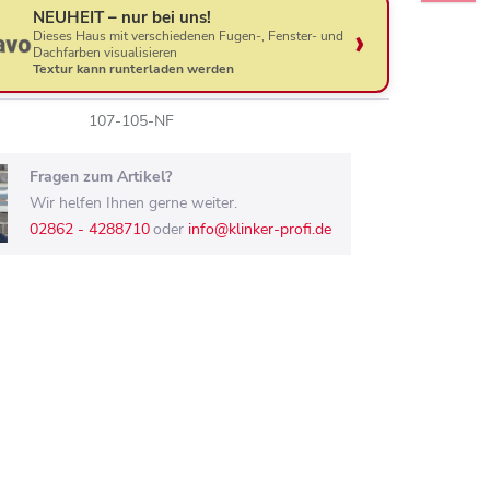
NEUHEIT – nur bei uns!
Dieses Haus mit verschiedenen Fugen-, Fenster- und
Dachfarben visualisieren
Textur kann runterladen werden
107-105-NF
Fragen zum Artikel?
Wir helfen Ihnen gerne weiter.
02862 - 4288710
oder
info@klinker-profi.de