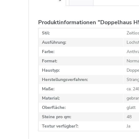
Produktinformationen "Doppelhaus H5
Stil:
Zeitlo
Ausführung:
Lochst
Farbe:
Anthra
Format:
Norma
Haustyp:
Doppe
Herstellungsverfahren:
Stran
Maße:
ca. 2
Material:
gebra
Oberfläche:
glatt
Steine pro qm:
48
Textur verfügbar?:
Ja