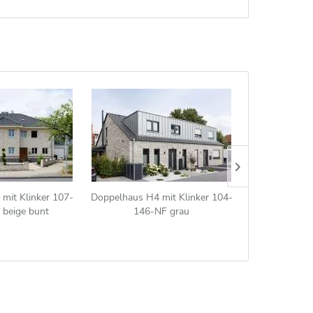
mit Klinker 107-
Doppelhaus H4 mit Klinker 104-
Doppelhaus H2
beige bunt
146-NF grau
199-NF