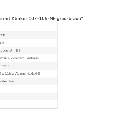
 mit Klinker 107-105-NF grau-braun"
s
ein
zit
lformat (NF)
lhaus, Zweifamilienhaus
gpress
40 x 115 x 71 mm (LxBxH)
nnter Ton