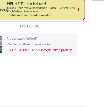
NEUHEIT – nur bei uns!
Dieses Haus mit verschiedenen Fugen-, Fenster- und
Dachfarben visualisieren
Textur kann runterladen werden
113-178-WDF
Fragen zum Artikel?
Wir helfen Ihnen gerne weiter.
02862 - 4288710
oder
info@klinker-profi.de