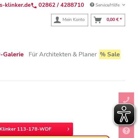
s-klinker.de
02862 / 4288710
Service/Hilfe
Mein Konto
0,00 € *
-Galerie
Für Architekten & Planer
% Sale
Klinker 113-178-WDF