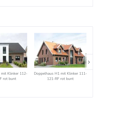
mit Klinker 112-
Doppelhaus H1 mit Klinker 111-
Doppelhaus H6
 rot bunt
121-RF rot bunt
184-NF r