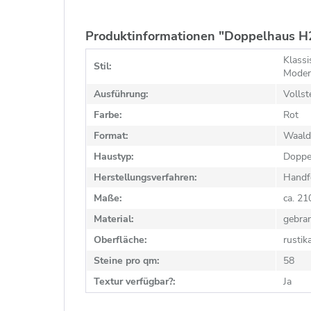
Produktinformationen "Doppelhaus H2
Klassi
Stil:
Modern
Ausführung:
Vollst
Farbe:
Rot
Format:
Waald
Haustyp:
Doppe
Herstellungsverfahren:
Handf
Maße:
ca. 2
Material:
gebra
Oberfläche:
rustik
Steine pro qm:
58
Textur verfügbar?:
Ja