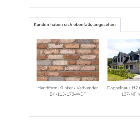
Kunden haben sich ebenfalls angesehen
Handform-Klinker / Verblender
Doppelhaus H2 m
BK-113-178-WDF
137-NF ro
(Waaldickformat-Klinkerstein
(WDF)) rot beige bunt