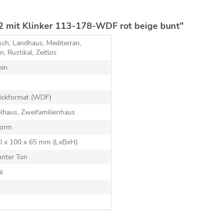
 mit Klinker 113-178-WDF rot beige bunt"
sch, Landhaus, Mediterran,
, Rustikal, Zeitlos
ein
ickformat (WDF)
lhaus, Zweifamilienhaus
orm
10 x 100 x 65 mm (LxBxH)
nnter Ton
al