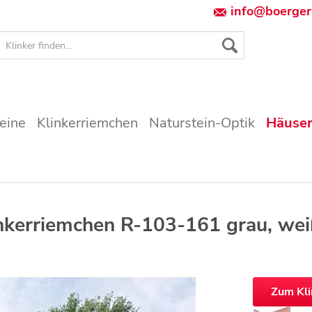
info@boerger
teine
Klinkerriemchen
Naturstein-Optik
Häuser
inkerriemchen R-103-161 grau, we
Zum Kl