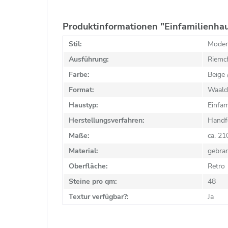
Produktinformationen "Einfamilienha
Stil:
Modern
Ausführung:
Riemc
Farbe:
Beige 
Format:
Waald
Haustyp:
Einfam
Herstellungsverfahren:
Handf
Maße:
ca. 2
Material:
gebra
Oberfläche:
Retro
Steine pro qm:
48
Textur verfügbar?:
Ja