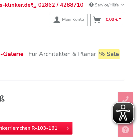
s-klinker.de
02862 / 4288710
Service/Hilfe
Mein Konto
0,00 € *
-Galerie
Für Architekten & Planer
% Sale
iß
inkerriemchen R-103-161