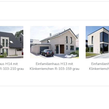
aus H14 mit
Einfamilienhaus H13 mit
Einfamilie
 R-103-210 grau
Klinkerriemchen R-103-159 grau
Klinkerriem
uanciert
hellgrau - 