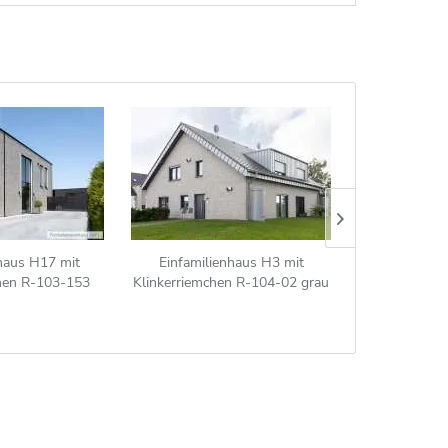
nhaus H17 mit
Einfamilienhaus H3 mit
Einfamili
chen R-103-153
Klinkerriemchen R-104-02 grau
Klinkerrie
weiß nuanciert
hellgrau -