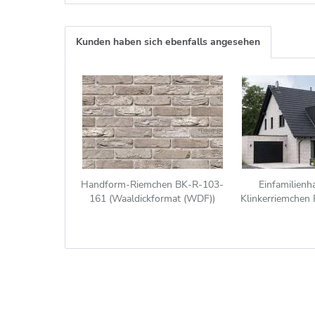
Kunden haben sich ebenfalls angesehen
Handform-Riemchen BK-R-103-
Einfamilienh
161 (Waaldickformat (WDF))
Klinkerriemchen
grau, weiß nuanciert
- weiß n
(Klinkerriemchen)