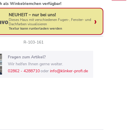
h als Winkelriemchen verfügbar!
NEUHEIT – nur bei uns!
Dieses Haus mit verschiedenen Fugen-, Fenster- und
Dachfarben visualisieren
Textur kann runterladen werden
R-103-161
Fragen zum Artikel?
Wir helfen Ihnen gerne weiter.
02862 - 4288710
oder
info@klinker-profi.de