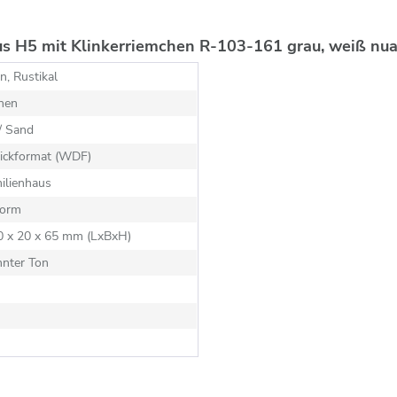
us H5 mit Klinkerriemchen R-103-161 grau, weiß nua
, Rustikal
hen
/ Sand
ickformat (WDF)
ilienhaus
orm
10 x 20 x 65 mm (LxBxH)
nnter Ton