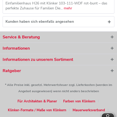
Einfamilienhaus H26 mit Klinker 103-111-WDF rot-bunt – das
perfekte Zuhause für Familien Die...
mehr
Kunden haben sich ebenfalls angesehen
Service & Beratung
Informationen
Informationen zu unserem Sortiment
Ratgeber
* Alle Preise inkl. gesetzl. Mehrwertsteuer zzgl. Lieferkosten (werden im
Angebot ausgewiesen) wenn nicht anders beschrieben
Für Architekten & Planer
Farben von Klinkern
Klinker-Formate / Maße von Klinkern
Mauerwerksverband