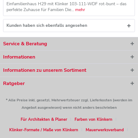
Einfamilienhaus H29 mit Klinker 103-111-WDF rot-bunt – das
perfekte Zuhause für Familien Die...
mehr
Kunden haben sich ebenfalls angesehen
Service & Beratung
Informationen
Informationen zu unserem Sortiment
Ratgeber
* Alle Preise inkl. gesetzl. Mehrwertsteuer zzgl. Lieferkosten (werden im
Angebot ausgewiesen) wenn nicht anders beschrieben
Für Architekten & Planer
Farben von Klinkern
Klinker-Formate / Maße von Klinkern
Mauerwerksverband