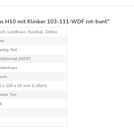
us H10 mit Klinker 103-111-WDF rot-bunt"
sch, Landhaus, Rustikal, Zeitlos
ein
rbig, Rot
ickformat (WDF)
ilienhaus
orm
15 x 100 x 65 mm (LxBxH)
nnter Ton
al