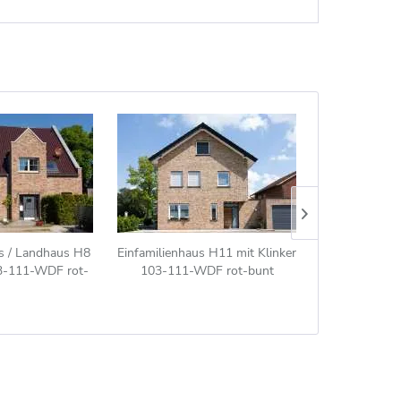
us / Landhaus H8
Einfamilienhaus H11 mit Klinker
Einfamilienha
03-111-WDF rot-
103-111-WDF rot-bunt
103-111-
unt