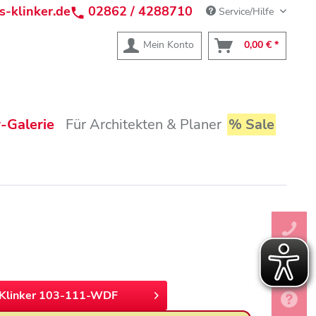
s-klinker.de
02862 / 4288710
Service/Hilfe
Mein Konto
0,00 € *
-Galerie
Für Architekten & Planer
% Sale
Klinker 103-111-WDF