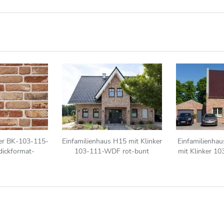
er BK-103-115-
Einfamilienhaus H15 mit Klinker
Einfamilienha
ickformat-
103-111-WDF rot-bunt
mit Klinker 1
DF)) beige-bunt
b