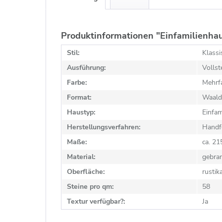
Produktinformationen "Einfamilienha
Stil:
Klassi
Ausführung:
Vollst
Farbe:
Mehrfa
Format:
Waald
Haustyp:
Einfam
Herstellungsverfahren:
Handf
Maße:
ca. 2
Material:
gebra
Oberfläche:
rustik
Steine pro qm:
58
Textur verfügbar?:
Ja