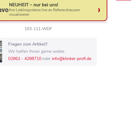
NEUHEIT – nur bei uns!
Ihre Lieblingssteine live an Referenzhäusern
visualisieren
103-111-WDF
Fragen zum Artikel?
Wir helfen Ihnen gerne weiter.
02862 - 4288710
oder
info@klinker-profi.de