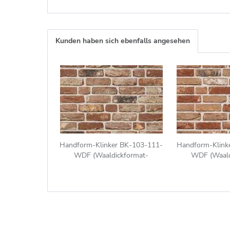
Kunden haben sich ebenfalls angesehen
Handform-Klinker BK-103-111-
Handform-Klink
WDF (Waaldickformat-
WDF (Waald
Klinkerstein (WDF)) rot-bunt
Klinkerstein (W