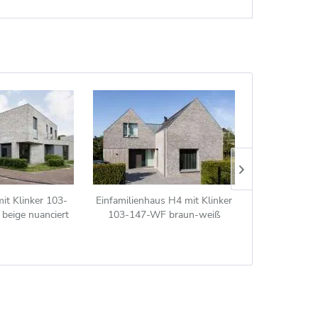
it Klinker 103-
Einfamilienhaus H4 mit Klinker
Stadtvilla H4
beige nuanciert
103-147-WF braun-weiß
122-WDF
nuanciert