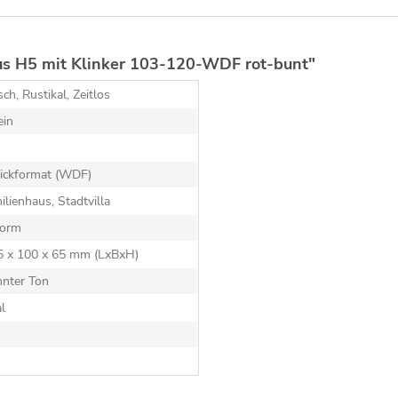
us H5 mit Klinker 103-120-WDF rot-bunt"
sch, Rustikal, Zeitlos
ein
ickformat (WDF)
ilienhaus, Stadtvilla
orm
15 x 100 x 65 mm (LxBxH)
nnter Ton
al