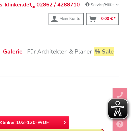
s-klinker.de
02862 / 4288710
Service/Hilfe
Mein Konto
0,00 € *
-Galerie
Für Architekten & Planer
% Sale
Klinker 103-120-WDF