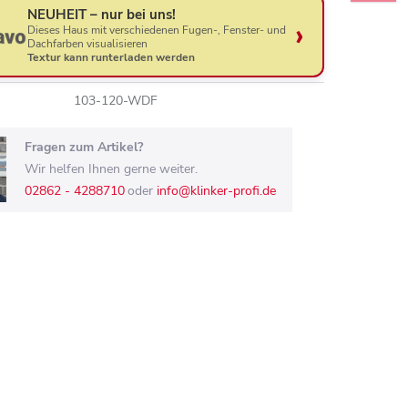
NEUHEIT – nur bei uns!
Dieses Haus mit verschiedenen Fugen-, Fenster- und
Dachfarben visualisieren
Textur kann runterladen werden
103-120-WDF
Fragen zum Artikel?
Wir helfen Ihnen gerne weiter.
02862 - 4288710
oder
info@klinker-profi.de