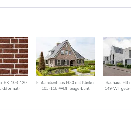
er BK-103-120-
Einfamilienhaus H30 mit Klinker
Bauhaus H3 m
ickformat-
103-115-WDF beige-bunt
149-WF gelb- 
WDF)) rot-bunt