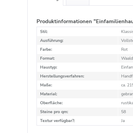
Produktinformationen "Einfamilienha
Stil:
Klassi
Ausführung:
Vollst
Farbe:
Rot
Format:
Waald
Haustyp:
Einfam
Herstellungsverfahren:
Handf
Maße:
ca. 2
Material:
gebra
Oberfläche:
rustik
Steine pro qm:
58
Textur verfügbar?:
Ja