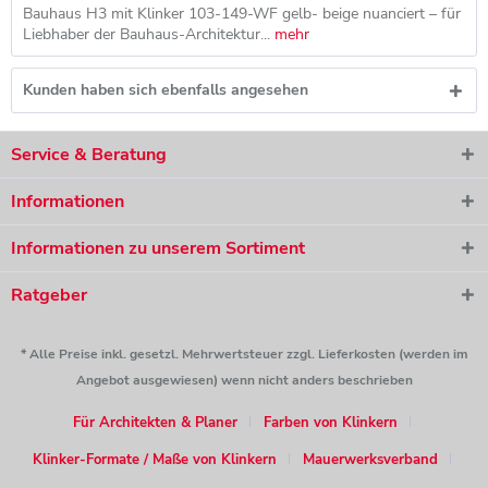
Bauhaus H3 mit Klinker 103-149-WF gelb- beige nuanciert – für
Liebhaber der Bauhaus-Architektur...
mehr
Kunden haben sich ebenfalls angesehen
Service & Beratung
Informationen
Informationen zu unserem Sortiment
Ratgeber
* Alle Preise inkl. gesetzl. Mehrwertsteuer zzgl. Lieferkosten (werden im
Angebot ausgewiesen) wenn nicht anders beschrieben
Für Architekten & Planer
Farben von Klinkern
Klinker-Formate / Maße von Klinkern
Mauerwerksverband