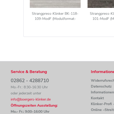
Strangpress-Klinker BK-118-
Strangpress-Kl
109-ModF (Modulformat-
101-ModF (M
Klinkerstein (ModF)) grau weiß
Klinkerstein 
nuanciert
nuanc
Service & Beratung
Information
02862 - 4288710
Widerrufsrec
Datenschutz
Mo.-Fr.: 8:30-16:30 Uhr
Informatione
oder jederzeit unter
Kontakt
info@boergers-klinker.de
Klinker-Profi
Öffnungszeiten Ausstellung:
Online –Strei
Mo.– Fr.: 9:00–16:00 Uhr