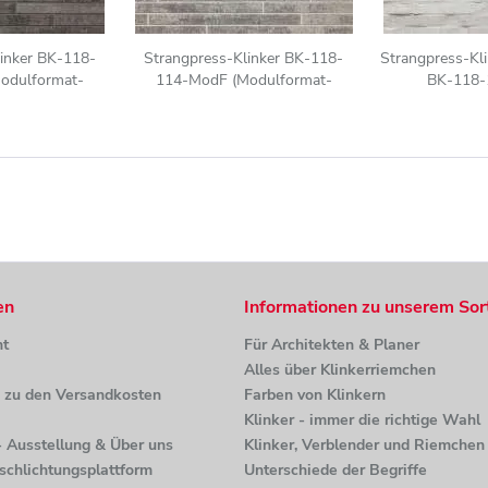
inker BK-118-
Strangpress-Klinker BK-118-
Strangpress-Kli
odulformat-
114-ModF (Modulformat-
BK-118-
(ModF)) grau
Klinkerstein (ModF)) grau
(Modulforma
iert
nuanciert
(ModF)) gr
en
Informationen zu unserem Sor
ht
Für Architekten & Planer
Alles über Klinkerriemchen
n zu den Versandkosten
Farben von Klinkern
Klinker - immer die richtige Wahl
 - Ausstellung & Über uns
Klinker, Verblender und Riemchen 
tschlichtungsplattform
Unterschiede der Begriffe