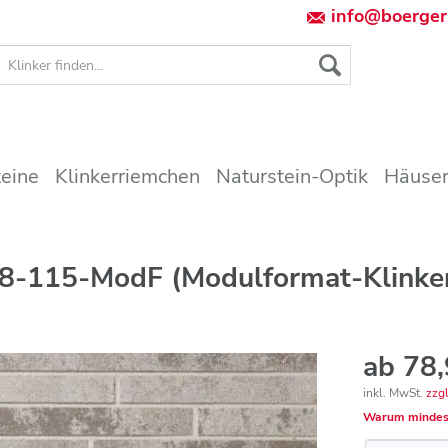
info@boerger
teine
Klinkerriemchen
Naturstein-Optik
Häuser
18-115-ModF (Modulformat-Klinker
ab 78,
inkl. MwSt.
zzg
Warum mindes