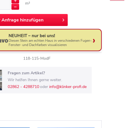
m²
r
Anfrage hinzufügen
NEUHEIT – nur bei uns!
Diesen Stein am echten Haus in verschiedenen Fugen-,
Fenster- und Dachfarben visualisieren
118-115-ModF
Fragen zum Artikel?
Wir helfen Ihnen gerne weiter.
02862 - 4288710
oder
info@klinker-profi.de