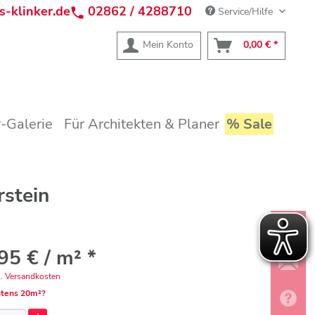
s-klinker.de
02862 / 4288710
Service/Hilfe
Mein Konto
0,00 € *
-Galerie
Für Architekten & Planer
% Sale
stein
95 € / m² *
l. Versandkosten
tens 20m²?