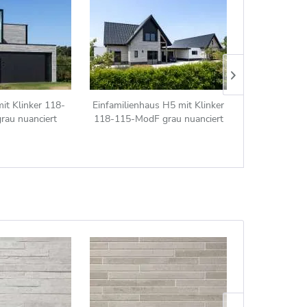
it Klinker 118-
Einfamilienhaus H5 mit Klinker
Bauhaus H6 
rau nuanciert
118-115-ModF grau nuanciert
115-ModF 