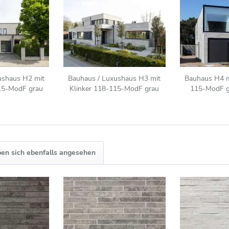
ushaus H2 mit
Bauhaus / Luxushaus H3 mit
Bauhaus H4 m
15-ModF grau
Klinker 118-115-ModF grau
115-ModF g
iert
nuanciert
en sich ebenfalls angesehen