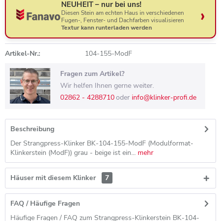
NEUHEIT – nur bei uns!
Diesen Stein am echten Haus in verschiedenen
Fugen-, Fenster- und Dachfarben visualisieren
Textur kann runterladen werden
Artikel-Nr.:
104-155-ModF
Fragen zum Artikel?
Wir helfen Ihnen gerne weiter.
02862 - 4288710
oder
info@klinker-profi.de
Beschreibung
Der Strangpress-Klinker BK-104-155-ModF (Modulformat-
Klinkerstein (ModF)) grau - beige ist ein...
mehr
Häuser mit diesem Klinker
7
FAQ / Häufige Fragen
Häufige Fragen / FAQ zum Strangpress-Klinkerstein BK-104-