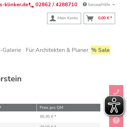
s-klinker.de
02862 / 4288710
Service/Hilfe
Mein Konto
0,00 € *
-Galerie
Für Architekten & Planer
% Sale
rstein
²
Preis pro QM
85,95 € *