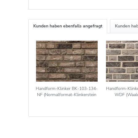
Kunden haben ebenfalls angefragt
Kunden hab
Handform-Klinker BK-103-134-
Handform-Klink
NF (Normalformat-Klinkerstein
WDF (Waald
(NF)) grau-bunt
Klinkerstein (W