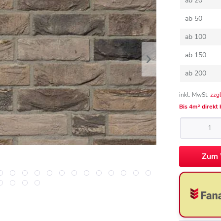
ab
20
ab
50
ab
100
ab
150
ab
200
inkl. MwSt.
zzg
Bis 4m² direkt
Zum