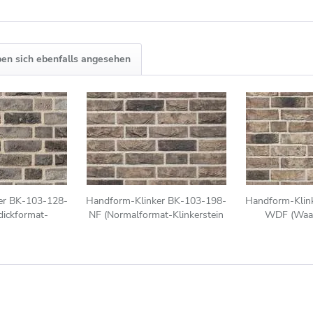
en sich ebenfalls angesehen
er BK-103-128-
Handform-Klinker BK-103-198-
Handform-Klin
ickformat-
NF (Normalformat-Klinkerstein
WDF (Waal
DF)) grau-bunt
(NF)) grau - schwarz nuanciert
Klinkerstein 