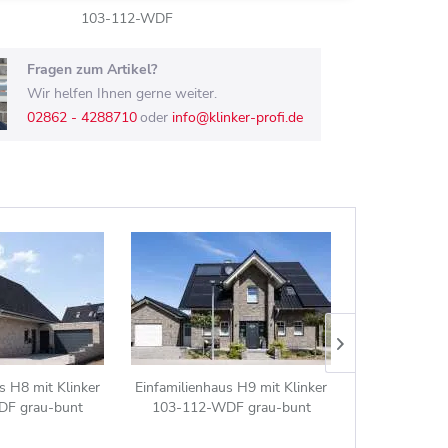
103-112-WDF
Fragen zum Artikel?
Wir helfen Ihnen gerne weiter.
02862 - 4288710
oder
info@klinker-profi.de
s H8 mit Klinker
Einfamilienhaus H9 mit Klinker
Mehrfamili
F grau-bunt
103-112-WDF grau-bunt
Klinker 103-