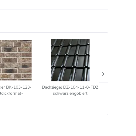
ker BK-103-123-
Dachziegel DZ-104-11-8-FDZ
Dachziegel 
dickformat-
schwarz engobiert
dunkelg
(WDF)) grau-bunt
(Flachdachziegel)
(Flach