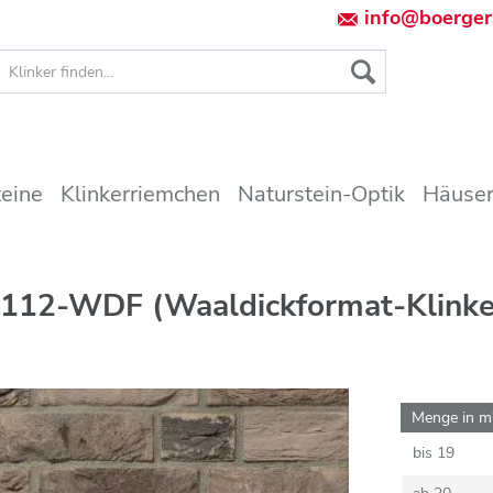
info@boerger
teine
Klinkerriemchen
Naturstein-Optik
Häuser
112-WDF (Waaldickformat-Klinke
Menge in m
bis
19