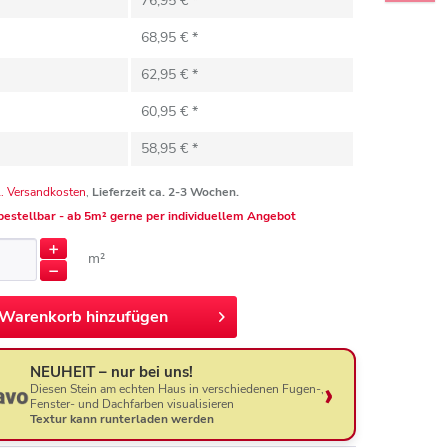
76,95 € *
68,95 € *
62,95 € *
60,95 € *
58,95 € *
l. Versandkosten
,
Lieferzeit ca. 2-3 Wochen.
 bestellbar - ab 5m² gerne per individuellem Angebot
m²
Warenkorb hinzufügen
NEUHEIT – nur bei uns!
Diesen Stein am echten Haus in verschiedenen Fugen-,
Fenster- und Dachfarben visualisieren
Textur kann runterladen werden