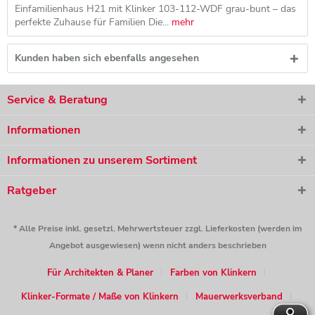
Einfamilienhaus H21 mit Klinker 103-112-WDF grau-bunt – das
perfekte Zuhause für Familien Die...
mehr
Kunden haben sich ebenfalls angesehen
Service & Beratung
Informationen
Informationen zu unserem Sortiment
Ratgeber
* Alle Preise inkl. gesetzl. Mehrwertsteuer zzgl. Lieferkosten (werden im
Angebot ausgewiesen) wenn nicht anders beschrieben
Für Architekten & Planer
Farben von Klinkern
Klinker-Formate / Maße von Klinkern
Mauerwerksverband