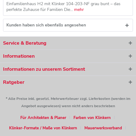
Einfamilienhaus H2 mit Klinker 104-203-NF grau bunt – das
perfekte Zuhause für Familien Die...
mehr
Kunden haben sich ebenfalls angesehen
Service & Beratung
Informationen
Informationen zu unserem Sortiment
Ratgeber
* Alle Preise inkl. gesetzl. Mehrwertsteuer zzgl. Lieferkosten (werden im
Angebot ausgewiesen) wenn nicht anders beschrieben
Für Architekten & Planer
Farben von Klinkern
Klinker-Formate / Maße von Klinkern
Mauerwerksverband