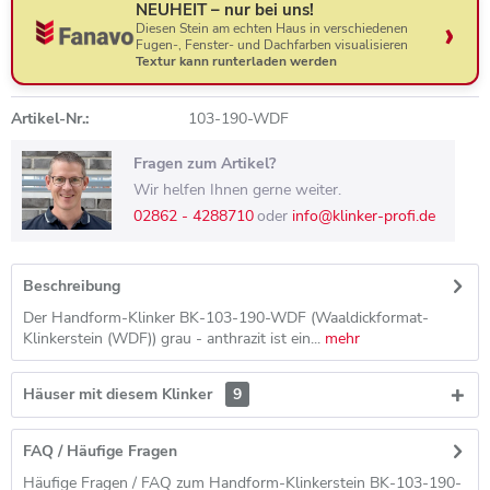
NEUHEIT – nur bei uns!
Diesen Stein am echten Haus in verschiedenen
Fugen-, Fenster- und Dachfarben visualisieren
Textur kann runterladen werden
Artikel-Nr.:
103-190-WDF
Fragen zum Artikel?
Wir helfen Ihnen gerne weiter.
02862 - 4288710
oder
info@klinker-profi.de
Beschreibung
Der Handform-Klinker BK-103-190-WDF (Waaldickformat-
Klinkerstein (WDF)) grau - anthrazit ist ein...
mehr
Häuser mit diesem Klinker
9
FAQ / Häufige Fragen
Häufige Fragen / FAQ zum Handform-Klinkerstein BK-103-190-