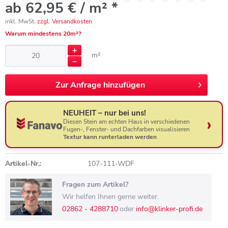
ab 62,95 € / m² *
inkl. MwSt.
zzgl. Versandkosten
Warum mindestens 20m²?
m²
Zur
Anfrage hinzufügen
NEUHEIT – nur bei uns!
Diesen Stein am echten Haus in verschiedenen
Fugen-, Fenster- und Dachfarben visualisieren
Textur kann runterladen werden
Artikel-Nr.:
107-111-WDF
Fragen zum Artikel?
Wir helfen Ihnen gerne weiter.
02862 - 4288710
oder
info@klinker-profi.de