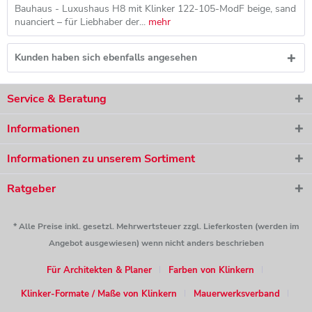
Bauhaus - Luxushaus H8 mit Klinker 122-105-ModF beige, sand
nuanciert – für Liebhaber der...
mehr
Kunden haben sich ebenfalls angesehen
Service & Beratung
Informationen
Informationen zu unserem Sortiment
Ratgeber
* Alle Preise inkl. gesetzl. Mehrwertsteuer zzgl. Lieferkosten (werden im
Angebot ausgewiesen) wenn nicht anders beschrieben
Für Architekten & Planer
Farben von Klinkern
Klinker-Formate / Maße von Klinkern
Mauerwerksverband