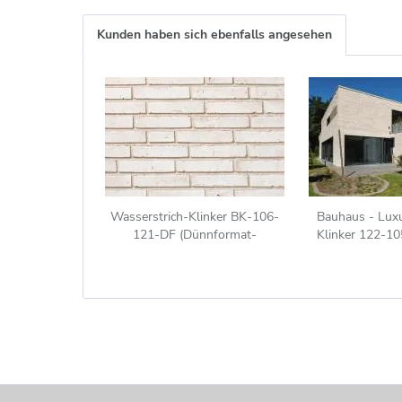
Kunden haben sich ebenfalls angesehen
Wasserstrich-Klinker BK-106-
Bauhaus - Lux
121-DF (Dünnformat-
Klinker 122-10
Klinkerstein (DF)) sandfarben -
sand nu
beige