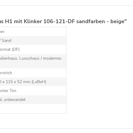
us H1 mit Klinker 106-121-DF sandfarben - beige"
ein
/ Sand
ormat (DF)
milienhaus, Luxushaus / modernes
rstrich
40 x 115 x 52 mm (LxBxH)
nnter Ton
al, unbesandet