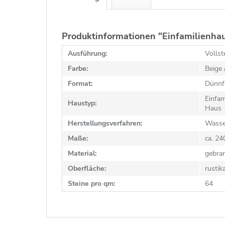
Produktinformationen "Einfamilienha
Ausführung:
Vollst
Farbe:
Beige 
Format:
Dünnf
Einfa
Haustyp:
Haus
Herstellungsverfahren:
Wasse
Maße:
ca. 2
Material:
gebra
Oberfläche:
rustik
Steine pro qm:
64