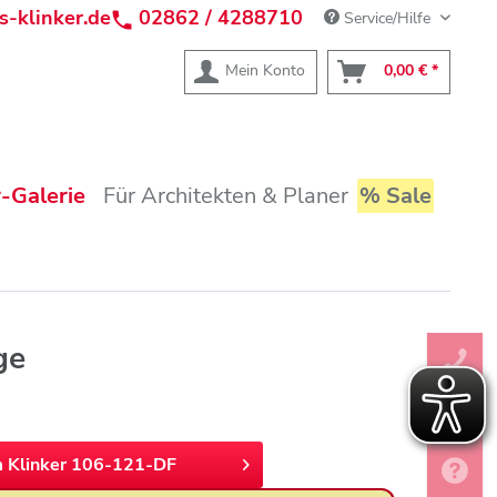
s-klinker.de
02862 / 4288710
Service/Hilfe
Mein Konto
0,00 € *
-Galerie
Für Architekten & Planer
% Sale
ge
 Klinker 106-121-DF