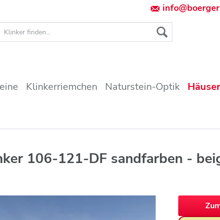
info@boerger
teine
Klinkerriemchen
Naturstein-Optik
Häuser
inker 106-121-DF sandfarben - bei
Zum