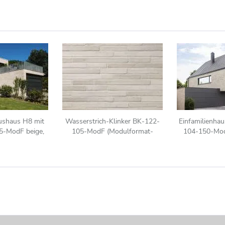
ushaus H8 mit
Wasserstrich-Klinker BK-122-
Einfamilienhau
5-ModF beige,
105-ModF (Modulformat-
104-150-Mod
anciert
Klinkerstein (ModF)) beige, sand
nuanciert