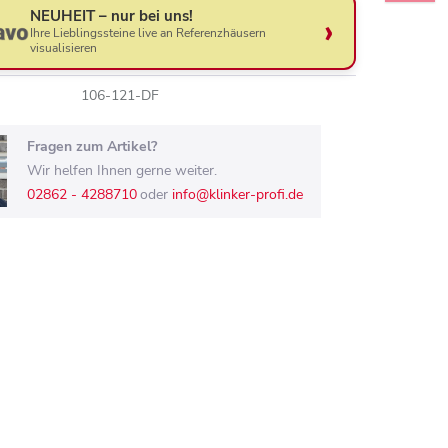
NEUHEIT – nur bei uns!
Ihre Lieblingssteine live an Referenzhäusern
visualisieren
106-121-DF
Fragen zum Artikel?
Wir helfen Ihnen gerne weiter.
02862 - 4288710
oder
info@klinker-profi.de