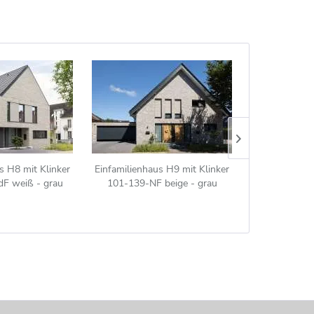
s H8 mit Klinker
Einfamilienhaus H9 mit Klinker
Strangpress
F weiß - grau
101-139-NF beige - grau
150-ModF 
Klinkerstein (