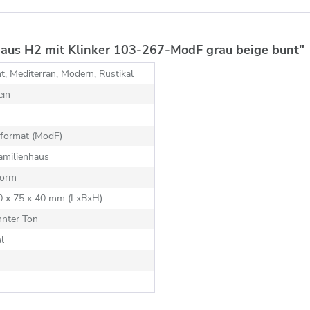
aus H2 mit Klinker 103-267-ModF grau beige bunt"
t, Mediterran, Modern, Rustikal
ein
format (ModF)
amilienhaus
orm
40 x 75 x 40 mm (LxBxH)
nnter Ton
al