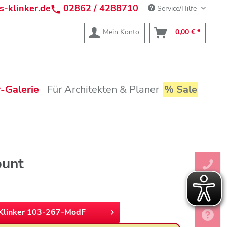
s-klinker.de
02862 / 4288710
Service/Hilfe
Mein Konto
0,00 € *
-Galerie
Für Architekten & Planer
% Sale
bunt
Klinker 103-267-ModF