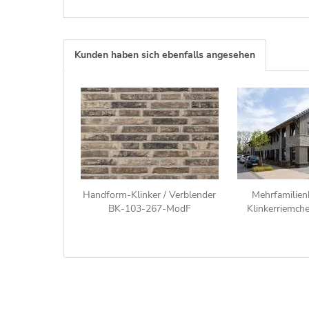
Kunden haben sich ebenfalls angesehen
Handform-Klinker / Verblender
Mehrfamilien
BK-103-267-ModF
Klinkerriemch
(Modulformat-Klinkerstein
beige - gra
(ModF)) grau beige bunt