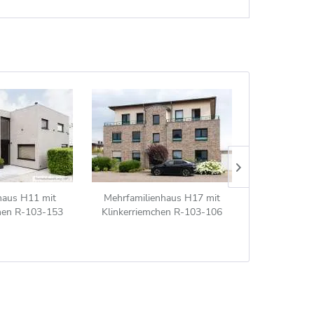
nhaus H11 mit
Mehrfamilienhaus H17 mit
Mehrfamilienh
chen R-103-153
Klinkerriemchen R-103-106
107-137-WDF
weiß nuanciert
braun-bunt