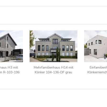
haus H3 mit
Mehrfamilienhaus H14 mit
Einfamilie
en R-103-196
Klinker 104-136-DF grau
Klinkerriem
u nuanciert
hellgrau - 