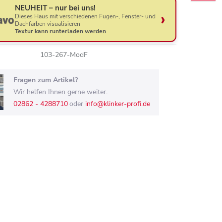
NEUHEIT – nur bei uns!
Dieses Haus mit verschiedenen Fugen-, Fenster- und
Dachfarben visualisieren
Textur kann runterladen werden
103-267-ModF
Fragen zum Artikel?
Wir helfen Ihnen gerne weiter.
02862 - 4288710
oder
info@klinker-profi.de