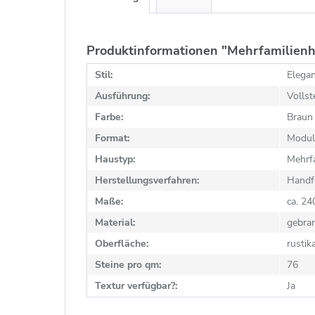
Produktinformationen "Mehrfamilienh
Stil:
Elegan
Ausführung:
Vollst
Farbe:
Braun
Format:
Modul
Haustyp:
Mehrf
Herstellungsverfahren:
Handf
Maße:
ca. 2
Material:
gebra
Oberfläche:
rustik
Steine pro qm:
76
Textur verfügbar?:
Ja