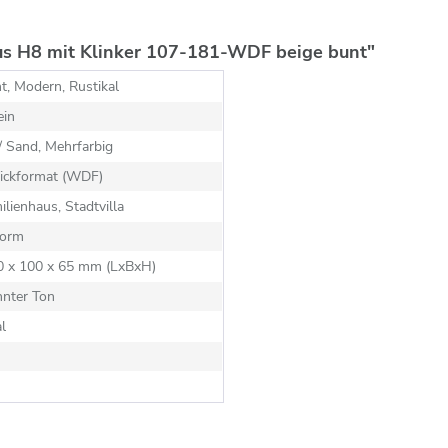
us H8 mit Klinker 107-181-WDF beige bunt"
t, Modern, Rustikal
ein
/ Sand, Mehrfarbig
ickformat (WDF)
ilienhaus, Stadtvilla
orm
10 x 100 x 65 mm (LxBxH)
nnter Ton
al