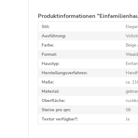
Produktinformationen "Einfamilienha
Stil:
Elegan
Ausführung:
Vollst
Farbe:
Beige 
Format:
Waald
Haustyp:
Einfam
Herstellungsverfahren:
Handf
Maße:
ca. 2
Material:
gebra
Oberfläche:
rustik
Steine pro qm:
58
Textur verfügbar?:
Ja