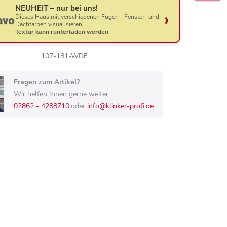
NEUHEIT – nur bei uns!
Dieses Haus mit verschiedenen Fugen-, Fenster- und
Dachfarben visualisieren
Textur kann runterladen werden
107-181-WDF
Fragen zum Artikel?
Wir helfen Ihnen gerne weiter.
02862 - 4288710
oder
info@klinker-profi.de