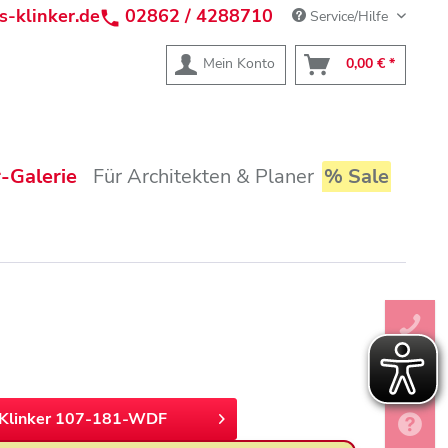
s-klinker.de
02862 / 4288710
Service/Hilfe
Mein Konto
0,00 € *
-Galerie
Für Architekten & Planer
% Sale
Klinker 107-181-WDF