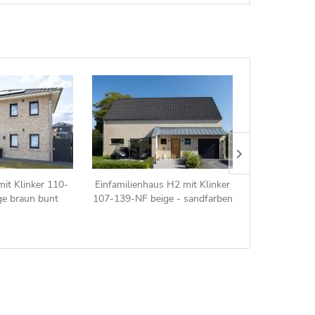
mit Klinker 110-
Einfamilienhaus H2 mit Klinker
Einfamilienha
ge braun bunt
107-139-NF beige - sandfarben
110-117-