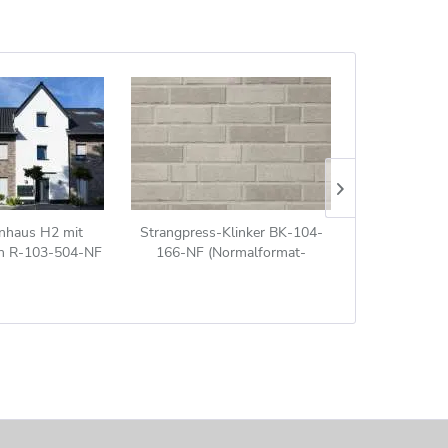
enhaus H2 mit
Strangpress-Klinker BK-104-
Strangpress
en R-103-504-NF
166-NF (Normalformat-
106-ModF 
u bunt
Klinkerstein (NF)) grau nuanciert
Klinkerste
nu