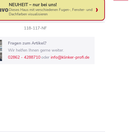
NEUHEIT – nur bei uns!
Dieses Haus mit verschiedenen Fugen-, Fenster- und
Dachfarben visualisieren
118-117-NF
Fragen zum Artikel?
Wir helfen Ihnen gerne weiter.
02862 - 4288710
oder
info@klinker-profi.de