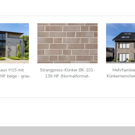
haus H15 mit
Strangpress-Klinker BK-101-
Mehrfamili
NF beige - grau
139-NF (Normalformat-
Klinkerriemch
Klinkerstein (NF)) beige - grau
gra