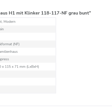
aus H1 mit Klinker 118-117-NF grau bunt"
nt, Modern
ein
lformat (NF)
amilienhaus
gpress
40 x 115 x 71 mm (LxBxH)