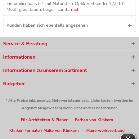
Einfamilienhaus H1 mit Naturstein-Optik Verblender 123-132-
ModF grau, braun, beige - sand...
mehr
Kunden haben sich ebenfalls angesehen
Service & Beratung
Informationen
Informationen zu unserem Sortiment
Ratgeber
* Alle Preise inkl. gesetzl. Mehrwertsteuer zzgl. Lieferkosten (werden im
Angebot ausgewiesen) wenn nicht anders beschrieben
Für Architekten & Planer
Farben von Klinkern
Klinker-Formate / Maße von Klinkern
Mauerwerksverband