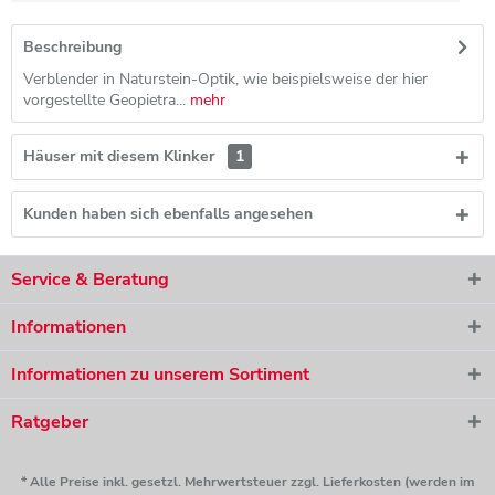
Beschreibung
Verblender in Naturstein-Optik, wie beispielsweise der hier
vorgestellte Geopietra...
mehr
Häuser mit diesem Klinker
1
Kunden haben sich ebenfalls angesehen
Service & Beratung
Informationen
Informationen zu unserem Sortiment
Ratgeber
* Alle Preise inkl. gesetzl. Mehrwertsteuer zzgl. Lieferkosten (werden im