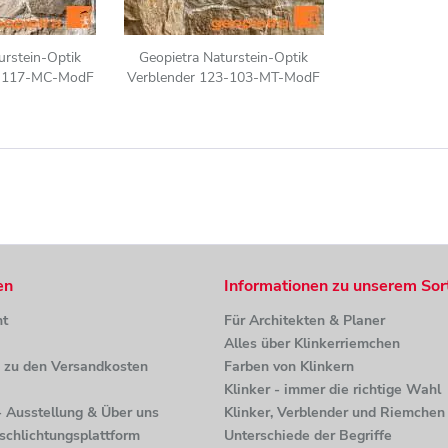
urstein-Optik
Geopietra Naturstein-Optik
3-117-MC-ModF
Verblender 123-103-MT-ModF
anciert
braun, beige-sand nuanciert
en
Informationen zu unserem Sor
ht
Für Architekten & Planer
Alles über Klinkerriemchen
n zu den Versandkosten
Farben von Klinkern
Klinker - immer die richtige Wahl
 - Ausstellung & Über uns
Klinker, Verblender und Riemchen 
tschlichtungsplattform
Unterschiede der Begriffe