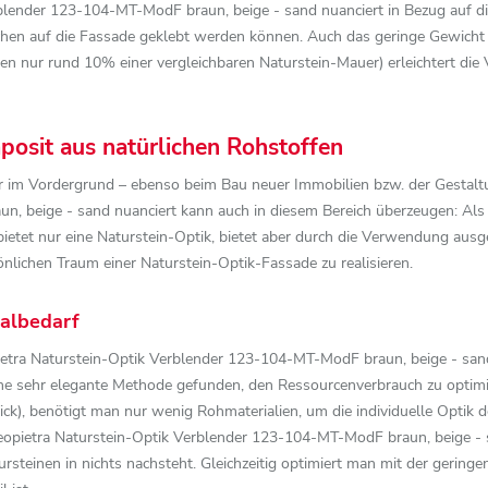
rblender 123-104-MT-ModF braun, beige - sand nuanciert in Bezug auf di
mchen auf die Fassade geklebt werden können. Auch das geringe Gewicht
en nur rund 10% einer vergleichbaren Naturstein-Mauer) erleichtert die
posit aus natürlichen Rohstoffen
hr im Vordergrund – ebenso beim Bau neuer Immobilien bzw. der Gestal
, beige - sand nuanciert kann auch in diesem Bereich überzeugen: Als 
bietet nur eine Naturstein-Optik, bietet aber durch die Verwendung aus
nlichen Traum einer Naturstein-Optik-Fassade zu realisieren.
ialbedarf
pietra Naturstein-Optik Verblender 123-104-MT-ModF braun, beige - sand
ne sehr elegante Methode gefunden, den Ressourcenverbrauch zu optimier
k), benötigt man nur wenig Rohmaterialien, um die individuelle Optik de
opietra Naturstein-Optik Verblender 123-104-MT-ModF braun, beige - s
rsteinen in nichts nachsteht. Gleichzeitig optimiert man mit der gerin