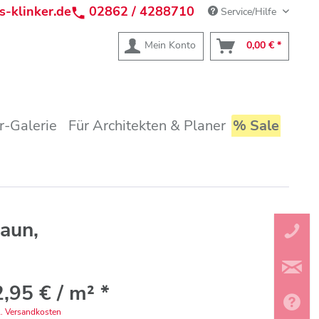
s-klinker.de
02862 / 4288710
Service/Hilfe
Mein Konto
0,00 € *
r-Galerie
Für Architekten & Planer
% Sale
aun,
,95 € / m² *
l. Versandkosten