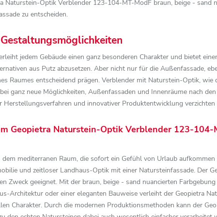
tra Naturstein-Optik Verblender 123-104-MT-ModF braun, beige - sand n
Fassade zu entscheiden.
e Gestaltungsmöglichkeiten
 verleiht jedem Gebäude einen ganz besonderen Charakter und bietet eine
ernativen aus Putz abzusetzen. Aber nicht nur für die Außenfassade, eb
nes Raumes entscheidend prägen. Verblender mit Naturstein-Optik, wie 
abei ganz neue Möglichkeiten, Außenfassaden und Innenräume nach den e
r Herstellungsverfahren und innovativer Produktentwicklung verzichten
m Geopietra Naturstein-Optik Verblender 123-104-
 dem mediterranen Raum, die sofort ein Gefühl von Urlaub aufkommen 
bilie und zeitloser Landhaus-Optik mit einer Natursteinfassade. Der 
sen Zweck geeignet. Mit der braun, beige - sand nuancierten Farbgebung e
aus-Architektur oder einer eleganten Bauweise verleiht der Geopietra 
duellen Charakter. Durch die modernen Produktionsmethoden kann der Ge
u den echten Natursteinen dabei auch wesentlich einfacher verarbeitet 