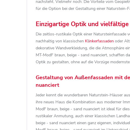
nachsteht. Vielmehr noch: Die Vorteile vom Geopie
für die Option bei der Gestaltung einer Naturstein-
Einzigartige Optik und vielfältig
Die zeitlos-rustikale Optik einer Natursteinfassade
nachhaltig von klassischen
Klinkerfassaden
oder Alt
dekorative Wandverkleidung, die die Atmosphäre ei
MT-ModF braun, beige - sand nuanciert, schaffen d
Optik zu gestalten, ohne auf die Vorzüge modernste
Gestaltung von Außenfassaden mit de
nuanciert
Jeder kennt die wunderbaren Naturstein-Häuser aus
ihre neues Haus die Kombination aus moderner Immo
ModF braun, beige - sand nuanciert ist ideal für die
rustikaler Anmutung, auch einer klassischen Landh
beige - sand nuanciert einen ganz eigenen, indivi
ModF braun, beige - sand nuanciert im Unterschied z