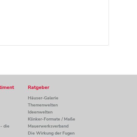
timent
Ratgeber
Häuser-Galerie
Themenwelten
Ideenwelten
Klinker-Formate / Maße
- die
Mauerwerksverband
Die Wirkung der Fugen