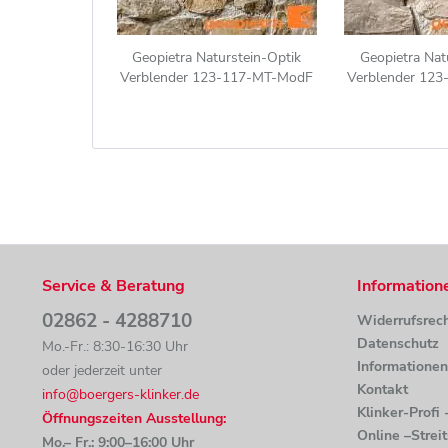
Geopietra Naturstein-Optik
Geopietra Nat
Verblender 123-117-MT-ModF
Verblender 12
braun, beige - sand nuanciert
braun nu
Service & Beratung
Information
02862 - 4288710
Widerrufsrec
Datenschutz
Mo.-Fr.: 8:30-16:30 Uhr
Informatione
oder jederzeit unter
Kontakt
info@boergers-klinker.de
Klinker-Profi
Öffnungszeiten Ausstellung:
Online –Strei
Mo.– Fr.: 9:00–16:00 Uhr