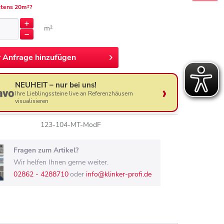
tens 20m²?
m²
r
Anfrage hinzufügen
NEUHEIT – nur bei uns!
Ihre Lieblingssteine live an Referenzhäusern
visualisieren
123-104-MT-ModF
Fragen zum Artikel?
Wir helfen Ihnen gerne weiter.
02862 - 4288710
oder
info@klinker-profi.de