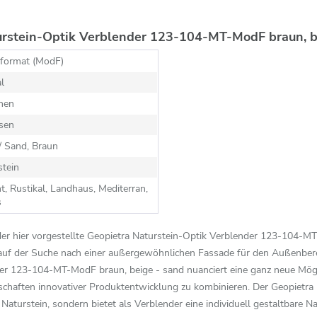
urstein-Optik Verblender 123-104-MT-ModF braun, be
format (ModF)
al
hen
sen
/ Sand, Braun
stein
t, Rustikal, Landhaus, Mediterran,
s
der hier vorgestellte Geopietra Naturstein-Optik Verblender 123-104-MT
 auf der Suche nach einer außergewöhnlichen Fassade für den Außenbere
er 123-104-MT-ModF braun, beige - sand nuanciert eine ganz neue Möglich
schaften innovativer Produktentwicklung zu kombinieren. Der Geopiet
 Naturstein, sondern bietet als Verblender eine individuell gestaltbare N