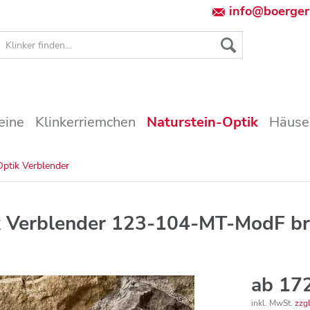
info@boerger
eine
Klinkerriemchen
Naturstein-Optik
Häuse
Optik Verblender
ik Verblender 123-104-MT-ModF br
ab 172
inkl. MwSt.
zzg