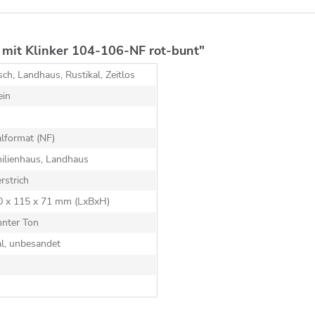
mit Klinker 104-106-NF rot-bunt"
sch, Landhaus, Rustikal, Zeitlos
ein
lformat (NF)
ilienhaus, Landhaus
rstrich
40 x 115 x 71 mm (LxBxH)
nnter Ton
al, unbesandet