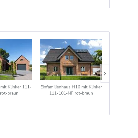
mit Klinker 111-
Einfamilienhaus H16 mit Klinker
Landhaus H21
rot-braun
111-101-NF rot-braun
108-N