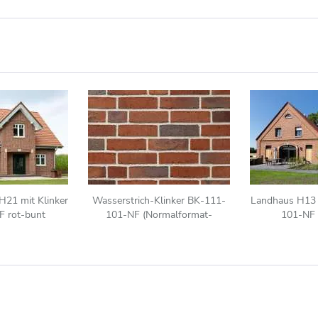
H21 mit Klinker
Wasserstrich-Klinker BK-111-
Landhaus H13 
 rot-bunt
101-NF (Normalformat-
101-NF 
Klinkerstein (NF)) rot-braun