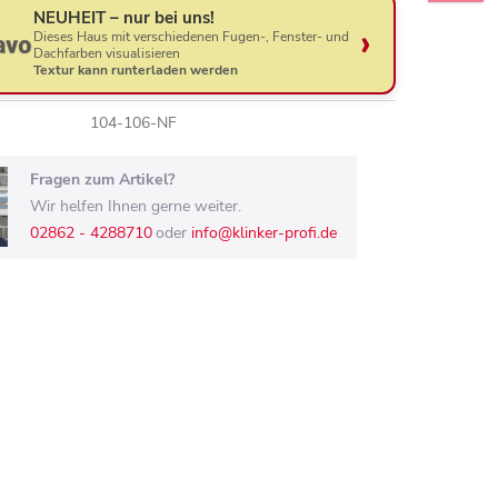
NEUHEIT – nur bei uns!
Dieses Haus mit verschiedenen Fugen-, Fenster- und
Dachfarben visualisieren
Textur kann runterladen werden
104-106-NF
Fragen zum Artikel?
Wir helfen Ihnen gerne weiter.
02862 - 4288710
oder
info@klinker-profi.de