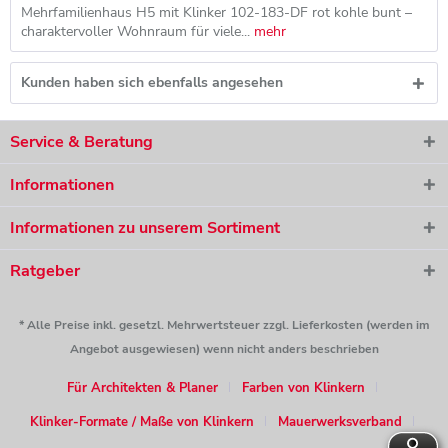
Mehrfamilienhaus H5 mit Klinker 102-183-DF rot kohle bunt –
charaktervoller Wohnraum für viele...
mehr
Kunden haben sich ebenfalls angesehen
Service & Beratung
Informationen
Informationen zu unserem Sortiment
Ratgeber
* Alle Preise inkl. gesetzl. Mehrwertsteuer zzgl. Lieferkosten (werden im
Angebot ausgewiesen) wenn nicht anders beschrieben
Für Architekten & Planer
Farben von Klinkern
Klinker-Formate / Maße von Klinkern
Mauerwerksverband