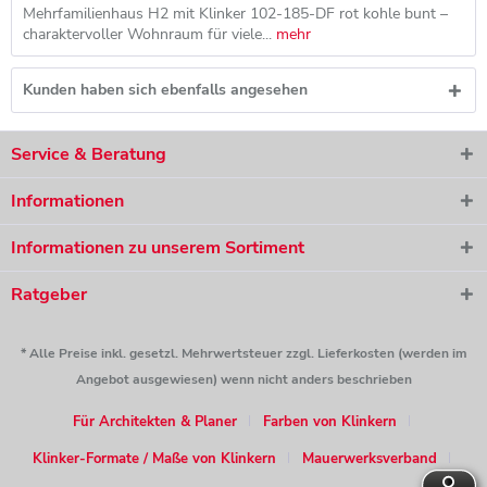
Mehrfamilienhaus H2 mit Klinker 102-185-DF rot kohle bunt –
charaktervoller Wohnraum für viele...
mehr
Kunden haben sich ebenfalls angesehen
Service & Beratung
Informationen
Informationen zu unserem Sortiment
Ratgeber
* Alle Preise inkl. gesetzl. Mehrwertsteuer zzgl. Lieferkosten (werden im
Angebot ausgewiesen) wenn nicht anders beschrieben
Für Architekten & Planer
Farben von Klinkern
Klinker-Formate / Maße von Klinkern
Mauerwerksverband