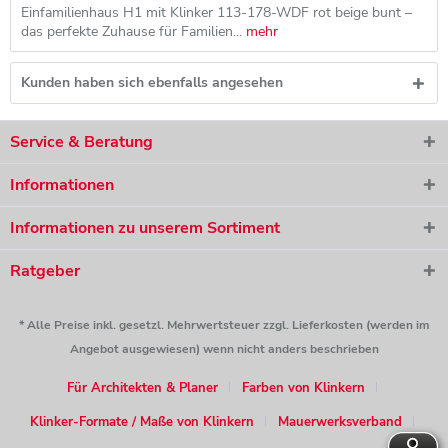
Einfamilienhaus H1 mit Klinker 113-178-WDF rot beige bunt –
das perfekte Zuhause für Familien...
mehr
Kunden haben sich ebenfalls angesehen
Service & Beratung
Informationen
Informationen zu unserem Sortiment
Ratgeber
* Alle Preise inkl. gesetzl. Mehrwertsteuer zzgl. Lieferkosten (werden im
Angebot ausgewiesen) wenn nicht anders beschrieben
Für Architekten & Planer
Farben von Klinkern
Klinker-Formate / Maße von Klinkern
Mauerwerksverband