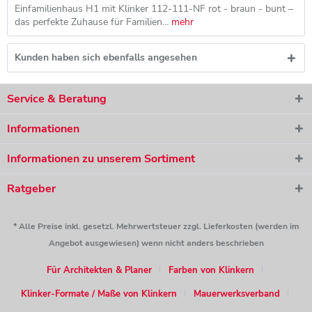
Einfamilienhaus H1 mit Klinker 112-111-NF rot - braun - bunt –
das perfekte Zuhause für Familien...
mehr
Kunden haben sich ebenfalls angesehen
Service & Beratung
Informationen
Informationen zu unserem Sortiment
Ratgeber
* Alle Preise inkl. gesetzl. Mehrwertsteuer zzgl. Lieferkosten (werden im
Angebot ausgewiesen) wenn nicht anders beschrieben
Für Architekten & Planer
Farben von Klinkern
Klinker-Formate / Maße von Klinkern
Mauerwerksverband