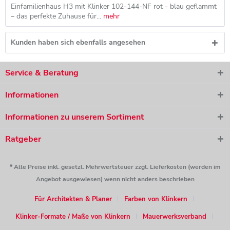
Einfamilienhaus H3 mit Klinker 102-144-NF rot - blau geflammt
– das perfekte Zuhause für...
mehr
Kunden haben sich ebenfalls angesehen
Service & Beratung
Informationen
Informationen zu unserem Sortiment
Ratgeber
* Alle Preise inkl. gesetzl. Mehrwertsteuer zzgl. Lieferkosten (werden im
Angebot ausgewiesen) wenn nicht anders beschrieben
Für Architekten & Planer
Farben von Klinkern
Klinker-Formate / Maße von Klinkern
Mauerwerksverband