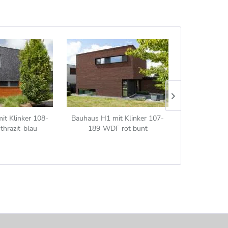
it Klinker 108-
Bauhaus H1 mit Klinker 107-
Bauhaus H3 
thrazit-blau
189-WDF rot bunt
272-ModF b