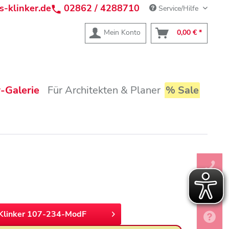
s-klinker.de
02862 / 4288710
Service/Hilfe
Mein Konto
0,00 € *
-Galerie
Für Architekten & Planer
% Sale
Klinker 107-234-ModF