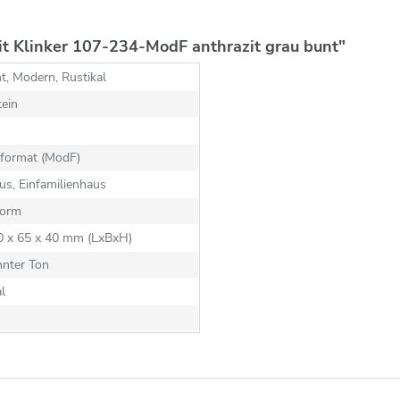
t Klinker 107-234-ModF anthrazit grau bunt"
t, Modern, Rustikal
ein
format (ModF)
s, Einfamilienhaus
orm
40 x 65 x 40 mm (LxBxH)
nnter Ton
al