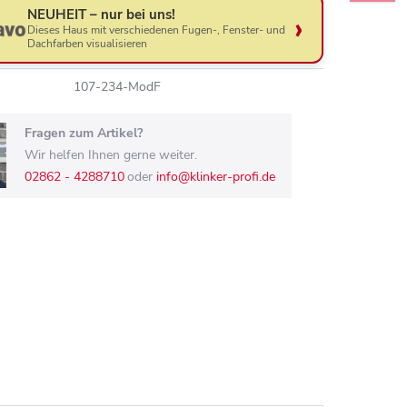
NEUHEIT – nur bei uns!
Dieses Haus mit verschiedenen Fugen-, Fenster- und
Dachfarben visualisieren
107-234-ModF
Fragen zum Artikel?
Wir helfen Ihnen gerne weiter.
02862 - 4288710
oder
info@klinker-profi.de