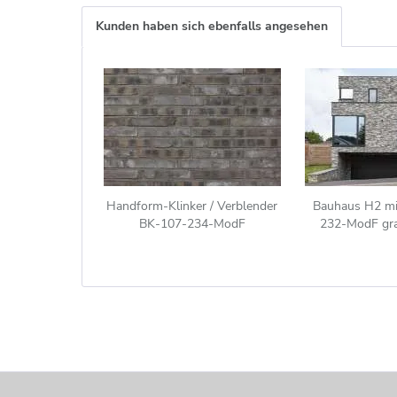
Kunden haben sich ebenfalls angesehen
Handform-Klinker / Verblender
Bauhaus H2 mit
BK-107-234-ModF
232-ModF gra
(Modulformat-Klinkerstein
(ModF)) anthrazit grau bunt