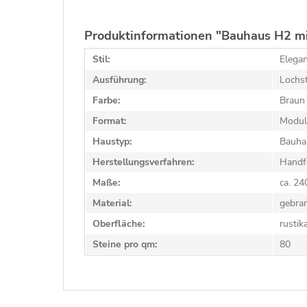
Produktinformationen "Bauhaus H2 mi
Stil:
Elegan
Ausführung:
Lochst
Farbe:
Braun
Format:
Modul
Haustyp:
Bauhau
Herstellungsverfahren:
Handf
Maße:
ca. 2
Material:
gebra
Oberfläche:
rustik
Steine pro qm:
80