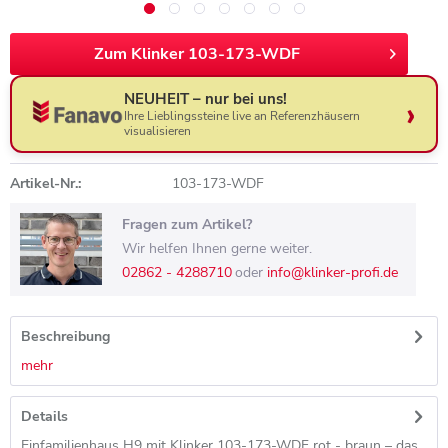
Zum Klinker 103-173-WDF
NEUHEIT – nur bei uns!
Ihre Lieblingssteine live an Referenzhäusern
visualisieren
Artikel-Nr.:
103-173-WDF
Fragen zum Artikel?
Wir helfen Ihnen gerne weiter.
02862 - 4288710
oder
info@klinker-profi.de
Beschreibung
mehr
Details
Einfamilienhaus H9 mit Klinker 103-173-WDF rot - braun – das