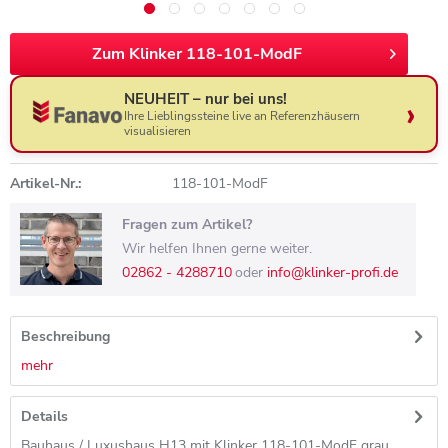
Zum Klinker 118-101-ModF
NEUHEIT – nur bei uns!
Ihre Lieblingssteine live an Referenzhäusern
visualisieren
Artikel-Nr.:
118-101-ModF
Fragen zum Artikel?
Wir helfen Ihnen gerne weiter.
02862 - 4288710
oder
info@klinker-profi.de
Beschreibung
mehr
Details
Bauhaus / Luxushaus H13 mit Klinker 118-101-ModF grau