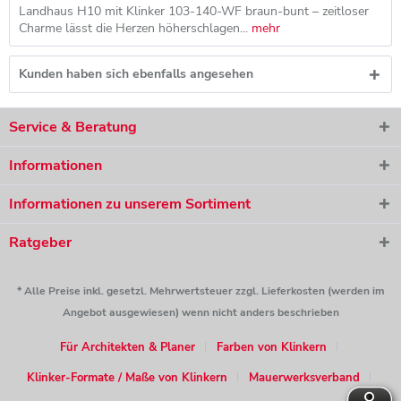
Landhaus H10 mit Klinker 103-140-WF braun-bunt – zeitloser
Charme lässt die Herzen höherschlagen...
mehr
Kunden haben sich ebenfalls angesehen
Service & Beratung
Informationen
Informationen zu unserem Sortiment
Ratgeber
* Alle Preise inkl. gesetzl. Mehrwertsteuer zzgl. Lieferkosten (werden im
Angebot ausgewiesen) wenn nicht anders beschrieben
Für Architekten & Planer
Farben von Klinkern
Klinker-Formate / Maße von Klinkern
Mauerwerksverband