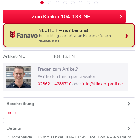
Zum Klinker 104-133-NF
NEUHEIT – nur bei uns!
Ihre Lieblingssteine live an Referenzhäusern
visualisieren
Artikel-Nr.:
104-133-NF
Fragen zum Artikel?
Wir helfen Ihnen gerne weiter.
02862 - 4288710
oder
info@klinker-profi.de
Beschreibung
mehr
Details
Bürogebäude H13 mit Klinker 104-133-NF rot, Kohle – ein Raum