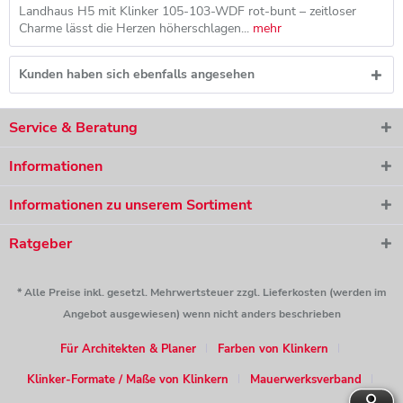
Landhaus H5 mit Klinker 105-103-WDF rot-bunt – zeitloser
Charme lässt die Herzen höherschlagen...
mehr
Kunden haben sich ebenfalls angesehen
Service & Beratung
Informationen
Informationen zu unserem Sortiment
Ratgeber
* Alle Preise inkl. gesetzl. Mehrwertsteuer zzgl. Lieferkosten (werden im
Angebot ausgewiesen) wenn nicht anders beschrieben
Für Architekten & Planer
Farben von Klinkern
Klinker-Formate / Maße von Klinkern
Mauerwerksverband