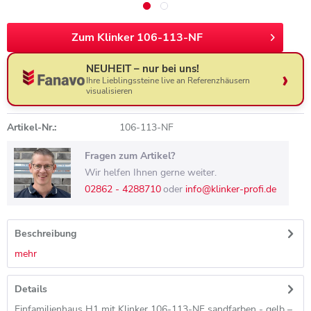
Zum Klinker 106-113-NF
NEUHEIT – nur bei uns!
Ihre Lieblingssteine live an Referenzhäusern
visualisieren
Artikel-Nr.:
106-113-NF
Fragen zum Artikel?
Wir helfen Ihnen gerne weiter.
02862 - 4288710
oder
info@klinker-profi.de
Beschreibung
mehr
Details
Einfamilienhaus H1 mit Klinker 106-113-NF sandfarben - gelb –