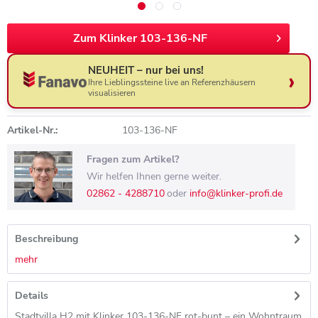
Zum Klinker 103-136-NF
NEUHEIT – nur bei uns!
Ihre Lieblingssteine live an Referenzhäusern
visualisieren
Artikel-Nr.:
103-136-NF
Fragen zum Artikel?
Wir helfen Ihnen gerne weiter.
02862 - 4288710
oder
info@klinker-profi.de
Beschreibung
mehr
Details
Stadtvilla H2 mit Klinker 103-136-NF rot-bunt – ein Wohntraum