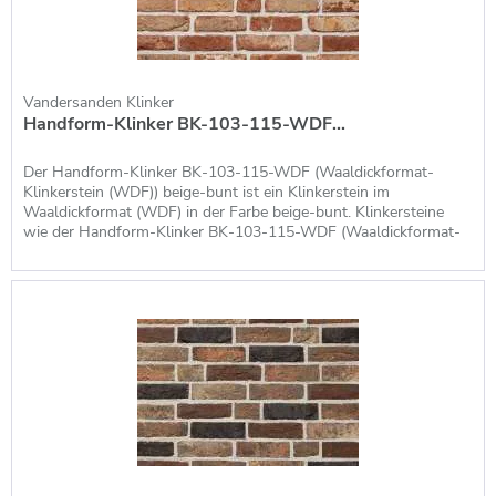
Klinker von Vandersanden in der virtuellen
Ausstellung
Highlights aus unserem Sortiment von Vandersanden
Klinkern
Vandersanden Klinker
Handform-Klinker BK-103-115-WDF...
Vandersanden Vecto
Vandersanden Lithium Klinker
Der Handform-Klinker BK-103-115-WDF (Waaldickformat-
Vandersanden Toscane Klinker
Klinkerstein (WDF)) beige-bunt ist ein Klinkerstein im
Westerland Antik Klinker von Vandersanden –
Waaldickformat (WDF) in der Farbe beige-bunt. Klinkersteine
für die moderne Friesenhausoptik
wie der Handform-Klinker BK-103-115-WDF (Waaldickformat-
Klinkerstein (WDF)) beige-bunt, die im Waaldickformat (WDF)
Weitere Favoriten – Klinker Westerland,
produziert werden, haben die Maße 215 x 100 x 65 mm (LxBxH),
Helgoland, Borkum, Kampen uvm.
so dass man pro m² Fassade bzw....
Die optimale Fugenfarbe für Vandersanden
Antik-Klinker
Referenzen von Vandersanden Klinkern
Musterhäuser von Vandersanden und eigene
Referenzen
Preise von Vandersanden Klinkern und Riemchen
Preisliste von Vandersanden
Preisliste aus 2024 für Vandersanden Klinker