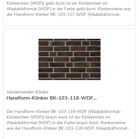
Ausschnitt der Instrumente, die Vandersanden für die
Klinkerstein (WDF)) gelb-bunt ist ein Klinkerstein im
Erreichung dieser Ziele nutzt. Entsprechend gibt es
Waaldickformat (WDF) in der Farbe gelb-bunt. Klinkersteine wie
der Handform-Klinker BK-103-117-WDF (Waaldickformat-
viele
nachhaltige und ökologische Klinkersteine
vom
Klinkerstein (WDF)) gelb-bunt, die im Waaldickformat (WDF)
Vandersanden.
produziert werden, haben die Maße 215 x 100 x 65 mm (LxBxH),
so dass man pro m² Fassade bzw. zu...
Klinkersteine, Klinkerriemchen,
Fassadensysteme und mehr
Nicht nur Klinker und Riemchen werden von Vandersanden
produziert, auch komplette Fassadensysteme und
Pflasterklinker hat der Hersteller im Sortiment. Der
Schwerpunkt liegt allerdings im Bereich der Verblender und
Riemchen, auf die auch wir vom Klinker Profi unseren Fokus
Vandersanden Klinker
legen.
Handform-Klinker BK-103-118-WDF...
Vandersanden Klinker
Der Handform-Klinker BK-103-118-WDF (Waaldickformat-
Klinkerstein (WDF)) braun-bunt ist ein Klinkerstein im
Waaldickformat (WDF) in der Farbe braun-bunt. Klinkersteine
Vandersanden bietet ein umfangreiches Sortiment von
wie der Handform-Klinker BK-103-118-WDF (Waaldickformat-
Klinkern und Verblendern, die mit allen gängigen
Klinkerstein (WDF)) braun-bunt, die im Waaldickformat (WDF)
Herstellungsverfahren produziert werden. Tradition und