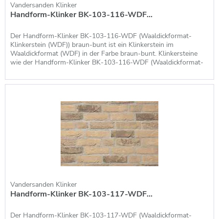
Vandersanden Klinker
Aktuelle Preise von Vandersanden Klinkern
Handform-Klinker BK-103-116-WDF...
Etablierter Händler von Vandersanden Klinkern
Vandersanden-Händler für ganz Deutschland,
Der Handform-Klinker BK-103-116-WDF (Waaldickformat-
Klinkerstein (WDF)) braun-bunt ist ein Klinkerstein im
Österreich und die Schweiz
Waaldickformat (WDF) in der Farbe braun-bunt. Klinkersteine
wie der Handform-Klinker BK-103-116-WDF (Waaldickformat-
Vandersanden – Innovation kombiniert
Klinkerstein (WDF)) braun-bunt, die im Waaldickformat (WDF)
produziert werden, haben die Maße 215 x 100 x 65 mm (LxBxH),
mit gesellschaftlicher Verantwortung
so dass man pro m² Fassade bzw....
Der Klinker-Hersteller Vandersanden hat als eine zentrale
Firmenphilosophie das kollektive Wohlbefinden für sich
definiert: Wirtschaftlicher und finanzieller Erfolg sind kein
Selbstzweck, sondern die primäre Leitlinie ist das kollektive
Wohlbefinden. Ob für die Mitarbeiterinnen und Mitarbeiter,
die Kunden, die Gesellschaft oder die Umwelt – in diesen vier
Bereichen spiegeln sich die Maßnahmen von Vandersanden
zur Schaffung des kollektiven Wohlbefindens wider. Soziale
Vandersanden Klinker
Handform-Klinker BK-103-117-WDF...
Verantwortung, Nachhaltigkeit, eine stetig verbesserte
Umweltbilanz und ebenso Innovation sind ein kleiner
Der Handform-Klinker BK-103-117-WDF (Waaldickformat-