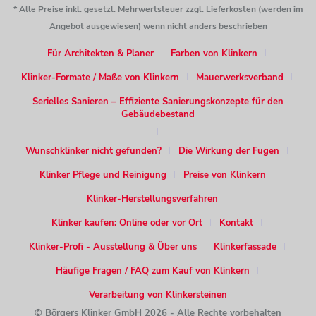
* Alle Preise inkl. gesetzl. Mehrwertsteuer zzgl. Lieferkosten (werden im
es
Riemchen in Grau
,
Anthrazit
,
Rot
,
Braun
etc. gibt und damit
Angebot ausgewiesen) wenn nicht anders beschrieben
(fast) jeder Wunsch für die Fassadengestaltung erfüllt
werden kann.
Für Architekten & Planer
Farben von Klinkern
Klinker-Formate / Maße von Klinkern
Mauerwerksverband
Weitere Nutzungsmöglichkeiten für
Serielles Sanieren – Effiziente Sanierungskonzepte für den
Riemchen im Außenbereich
Gebäudebestand
Mindestens genauso häufig wie für den Bau neuer
Immobilien kommen Klinkerriemchen von Vandersanden zum
Wunschklinker nicht gefunden?
Die Wirkung der Fugen
Einsatz, wenn Bestandsimmobilien saniert oder erweitert
Klinker Pflege und Reinigung
Preise von Klinkern
werden sollen. Mit vergleichsweise wenig Aufwand lassen
sich Klinkerfassaden mit Riemchen neu gestalten und geben
Klinker-Herstellungsverfahren
so einem bestehenden Gebäude eine komplett neue Optik –
Klinker kaufen: Online oder vor Ort
Kontakt
oder lassen bspw. die historische Fassade wieder in neuem
Klinker-Profi - Ausstellung & Über uns
Klinkerfassade
Glanz erscheinen. Durch die große Auswahl an Riemchen, die
Vandersanden im Sortiment hat, lassen sich die bestehenden
Häufige Fragen / FAQ zum Kauf von Klinkern
Immobilien so ganz nach den individuellen Wünschen oder
Verarbeitung von Klinkersteinen
Vorgaben von offizieller Seite (wie häufig bei historischen
© Börgers Klinker GmbH 2026 - Alle Rechte vorbehalten
Gebäuden) gestalten.