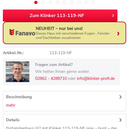
Zum Klinker 113-119-NF
NEUHEIT – nur bei uns!
Dieses Haus mit verschiedenen Fugen-, Fenster-
und Dachfarben visualisieren
Artikel-Nr.:
113-119-NF
Fragen zum Artikel?
Wir helfen Ihnen gerne weiter.
02862 - 4288710
oder
info@klinker-profi.de
Beschreibung
mehr
Details
Einfamilienhaus H2 mit Klinker 113-119-NF grau - bunt – das