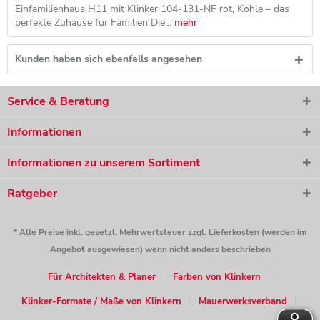
Einfamilienhaus H11 mit Klinker 104-131-NF rot, Kohle – das
perfekte Zuhause für Familien Die...
mehr
Kunden haben sich ebenfalls angesehen
Service & Beratung
Informationen
Informationen zu unserem Sortiment
Ratgeber
* Alle Preise inkl. gesetzl. Mehrwertsteuer zzgl. Lieferkosten (werden im
Angebot ausgewiesen) wenn nicht anders beschrieben
Für Architekten & Planer
Farben von Klinkern
Klinker-Formate / Maße von Klinkern
Mauerwerksverband