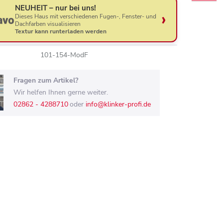
NEUHEIT – nur bei uns!
Dieses Haus mit verschiedenen Fugen-, Fenster- und
Dachfarben visualisieren
Textur kann runterladen werden
101-154-ModF
Fragen zum Artikel?
Wir helfen Ihnen gerne weiter.
02862 - 4288710
oder
info@klinker-profi.de