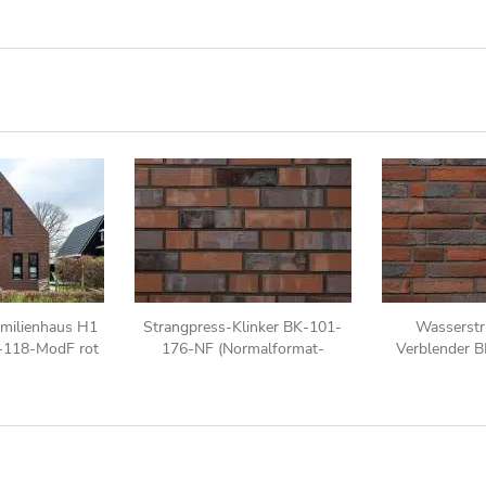
milienhaus H1
Strangpress-Klinker BK-101-
Wasserstri
8-118-ModF rot
176-NF (Normalformat-
Verblender 
nt
Klinkerstein (NF)) rot bunt
(Dünnformat-Kl
rot anth