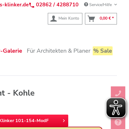
s-klinker.de
02862 / 4288710
Service/Hilfe
Mein Konto
0,00 € *
-Galerie
Für Architekten & Planer
% Sale
t - Kohle
Klinker 101-154-ModF