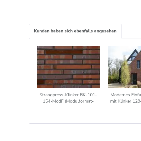
Kunden haben sich ebenfalls angesehen
Strangpress-Klinker BK-101-
Modernes Einfa
154-ModF (Modulformat-
mit Klinker 12
Klinkerstein (ModF)) rot -blau -
bu
bunt -