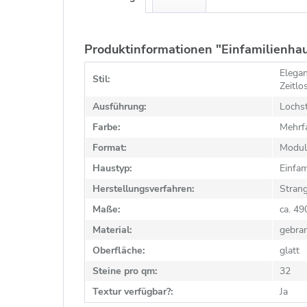
Produktinformationen "Einfamilienhau
Elegan
Stil:
Zeitlo
Ausführung:
Lochst
Farbe:
Mehrf
Format:
Modul
Haustyp:
Einfam
Herstellungsverfahren:
Stran
Maße:
ca. 4
Material:
gebra
Oberfläche:
glatt
Steine pro qm:
32
Textur verfügbar?:
Ja