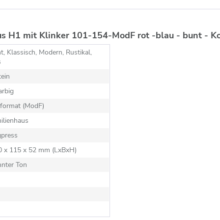
s H1 mit Klinker 101-154-ModF rot -blau - bunt - K
t, Klassisch, Modern, Rustikal,
s
ein
arbig
format (ModF)
ilienhaus
gpress
90 x 115 x 52 mm (LxBxH)
nnter Ton