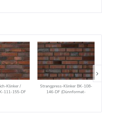
ch-Klinker /
Strangpress-Klinker BK-108-
Strangpress
BK-111-155-DF
146-DF (Dünnformat-
117-NF (
inkerstein (DF))
Klinkerstein (DF)) rot-braun
Klinkerstein
razit bunt