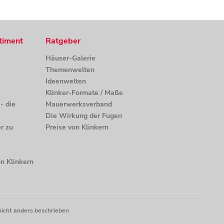
timent
Ratgeber
Häuser-Galerie
Themenwelten
Ideenwelten
Klinker-Formate / Maße
- die
Mauerwerksverband
Die Wirkung der Fugen
r zu
Preise von Klinkern
n Klinkern
nicht anders beschrieben