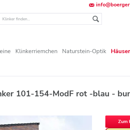
info@boerger
teine
Klinkerriemchen
Naturstein-Optik
Häuser
nker 101-154-ModF rot -blau - bun
Zum 