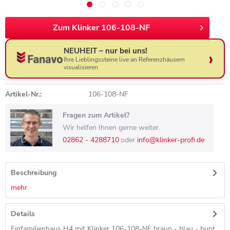
Zum Klinker 106-108-NF
NEUHEIT – nur bei uns!
Ihre Lieblingssteine live an Referenzhäusern
visualisieren
Artikel-Nr.:
106-108-NF
Fragen zum Artikel?
Wir helfen Ihnen gerne weiter.
02862 - 4288710
oder
info@klinker-profi.de
Beschreibung
mehr
Details
Einfamilienhaus H4 mit Klinker 106-108-NF braun - blau - bunt